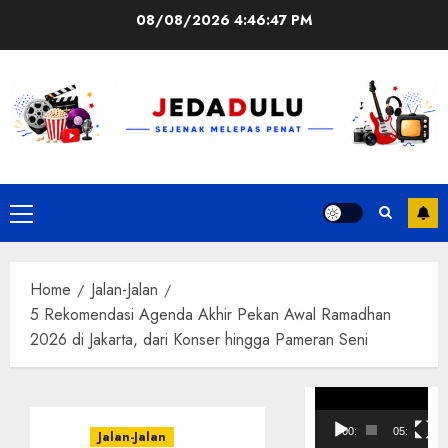
Skip
08/08/2026
4:46:48 PM
to
content
Primary
Menu
Home
Jalan-Jalan
5 Rekomendasi Agenda Akhir Pekan Awal Ramadhan
2026 di Jakarta, dari Konser hingga Pameran Seni
Pemutar
Video
00:00
05:10
Jalan-Jalan