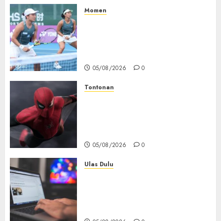
05/08/2026
0
Momen
Aldila Sutjiadi dan Janice Tjen
Hadapi Tantangan Berat di
WTA 1000 Toronto, Turun
dengan Pasangan Berbeda
05/08/2026
0
Tontonan
Spider-Man: Brand New Day
Tembus Rp18,8 Triliun dalam
6 Hari, Pecahkan Deretan
Rekor Film Box Office Dunia
05/08/2026
0
Ulas Dulu
Ribuan Blog Blogspot
Mendadak Dihapus Google,
Blogger Hanya Punya Waktu
90 Hari Selamatkan Data