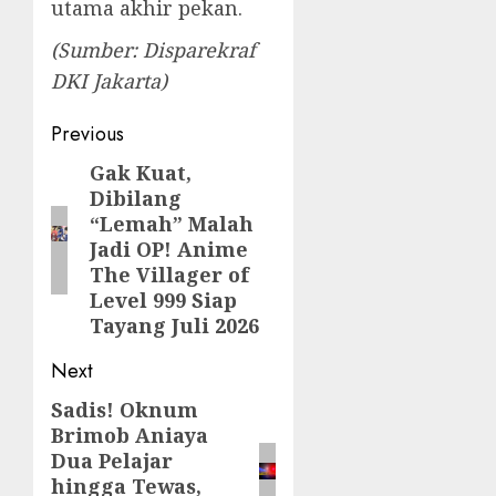
utama akhir pekan.
(Sumber: Disparekraf
DKI Jakarta)
Post
Previous
navigation
Gak Kuat,
Previous
Dibilang
post:
“Lemah” Malah
Jadi OP! Anime
The Villager of
Level 999 Siap
Tayang Juli 2026
Next
Sadis! Oknum
Next
Brimob Aniaya
post:
Dua Pelajar
hingga Tewas,