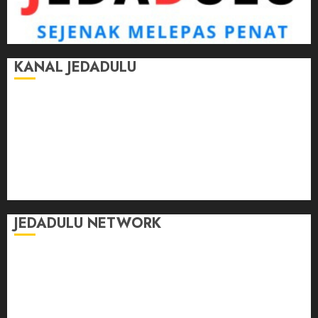
KANAL JEDADULU
Jalan-Jalan
Kasih Sayang
Momen
Selasar Pintar
Tontonan
Ulas Dulu
JEDADULU NETWORK
Publikasi Media
Gebrak.id
Borderjournal.id
Ruzkaindonesia.id