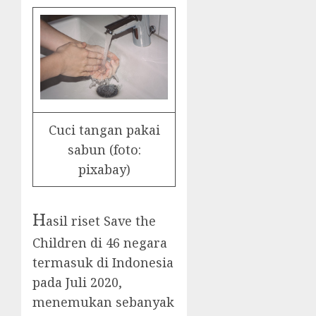
Cuci tangan pakai
sabun (foto:
pixabay)
H
asil riset Save the
Children di 46 negara
termasuk di Indonesia
pada Juli 2020,
menemukan sebanyak