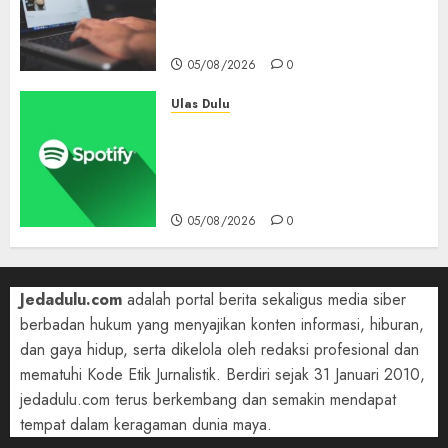
Blogger Hanya Punya Waktu
90 Hari Selamatkan Data
05/08/2026
0
Ulas Dulu
Spotify Tembus 300 Juta
Pelanggan Premium,
Tinggalkan Apple Music Jauh
di Belakang
05/08/2026
0
Jedadulu.com
adalah portal berita sekaligus media siber
berbadan hukum yang menyajikan konten informasi, hiburan,
dan gaya hidup, serta dikelola oleh redaksi profesional dan
mematuhi Kode Etik Jurnalistik. Berdiri sejak 31 Januari 2010,
jedadulu.com terus berkembang dan semakin mendapat
tempat dalam keragaman dunia maya.