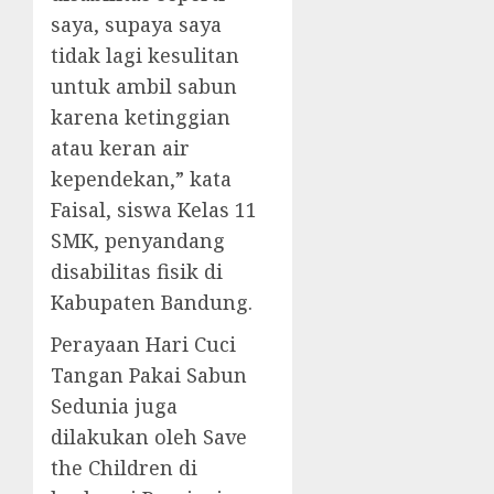
saya, supaya saya
tidak lagi kesulitan
untuk ambil sabun
karena ketinggian
atau keran air
kependekan,” kata
Faisal, siswa Kelas 11
SMK, penyandang
disabilitas fisik di
Kabupaten Bandung.
Perayaan Hari Cuci
Tangan Pakai Sabun
Sedunia juga
dilakukan oleh Save
the Children di