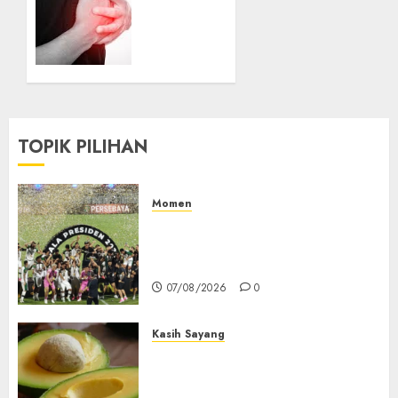
Buah
Terbaru
Sehari
Ungkap
Bantu
Serangan
Perbaiki
Jantung
Kolesterol
Bisa
Lepas
Racun
05/08/2026
TOPIK PILIHAN
0
Perusak
Otak,
Risiko
Momen
Alzheimer
Daftar Juara Piala Presiden
Meningkat
2015-2026, Persebaya Akhiri
Dominasi Arema FC
23/05/2026
07/08/2026
0
0
Kasih Sayang
Studi Terbaru Ungkap
Manfaat Alpukat untuk
Jantung: Konsumsi Satu Buah