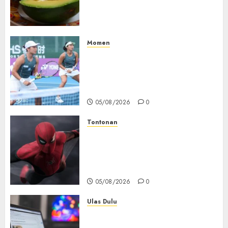
Sehari Bantu Perbaiki
Kolesterol
05/08/2026
0
Momen
Aldila Sutjiadi dan Janice Tjen
Hadapi Tantangan Berat di
WTA 1000 Toronto, Turun
dengan Pasangan Berbeda
05/08/2026
0
Tontonan
Spider-Man: Brand New Day
Tembus Rp18,8 Triliun dalam
6 Hari, Pecahkan Deretan
Rekor Film Box Office Dunia
05/08/2026
0
Ulas Dulu
Ribuan Blog Blogspot
Mendadak Dihapus Google,