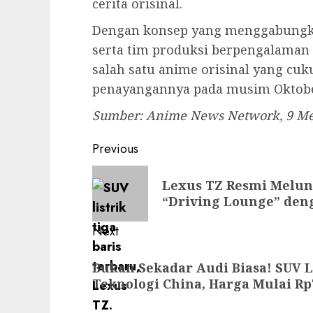
cerita orisinal.
Dengan konsep yang menggabungka
serta tim produksi berpengalaman d
salah satu anime orisinal yang cu
penayangannya pada musim Oktob
Sumber: Anime News Network, 9 Me
Post
Previous
navigation
Previous
Lexus TZ Resmi Melun
post:
“Driving Lounge” den
Next
Next
Bukan Sekadar Audi Biasa! SUV L
post:
Teknologi China, Harga Mulai Rp