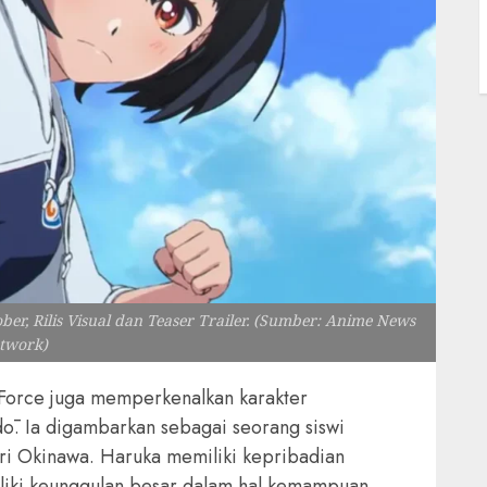
r, Rilis Visual dan Teaser Trailer. (Sumber: Anime News
twork)
Force juga memperkenalkan karakter
. Ia digambarkan sebagai seorang siswi
ri Okinawa. Haruka memiliki kepribadian
miliki keunggulan besar dalam hal kemampuan