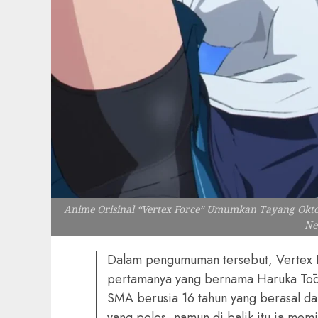
Anime Orisinal “Vertex Force” Umumkan Tayang Oktobe
Ne
Dalam pengumuman tersebut, Vertex 
pertamanya yang bernama Haruka Tōdō
SMA berusia 16 tahun yang berasal da
yang polos, namun di balik itu ia me