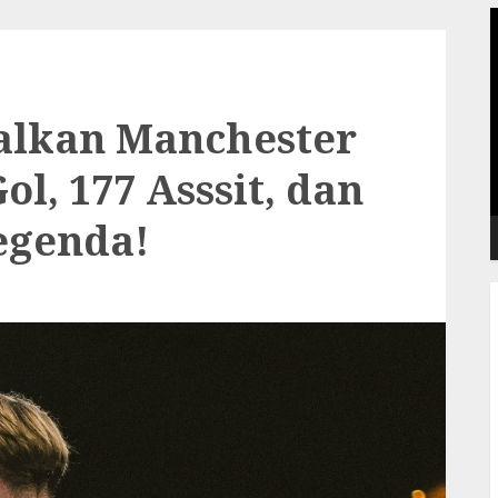
P
V
alkan Manchester
ol, 177 Asssit, dan
Legenda!