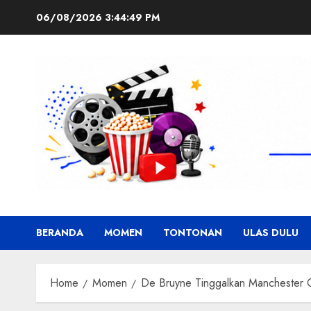
Skip
06/08/2026
3:44:50 PM
to
content
BERANDA
MOMEN
TONTONAN
ULAS DULU
Home
Momen
De Bruyne Tinggalkan Manchester Ci