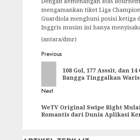
Dengan kemenangan atas Bournemo
mengamankan tiket Liga Champion
Guardiola menghuni posisi ketiga d
Inggris musim ini hanya menyisaka
(antara/dmr)
Post
Previous
navigation
Previous
108 Gol, 177 Asssit, dan 1
post:
Bangga Tinggalkan Waris
Next
Next
WeTV Original Swipe Right Mulai
post:
Romantis dari Dunia Aplikasi K