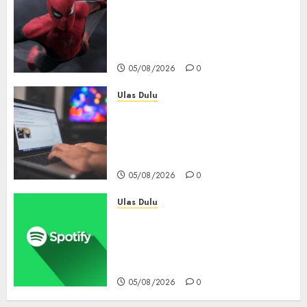
Spider-Man: Brand New Day
Tembus Rp18,8 Triliun dalam
6 Hari, Pecahkan Deretan
Rekor Film Box Office Dunia
05/08/2026
0
Ulas Dulu
Ribuan Blog Blogspot
Mendadak Dihapus Google,
Blogger Hanya Punya Waktu
90 Hari Selamatkan Data
05/08/2026
0
Ulas Dulu
Spotify Tembus 300 Juta
Pelanggan Premium,
Tinggalkan Apple Music Jauh
di Belakang
05/08/2026
0