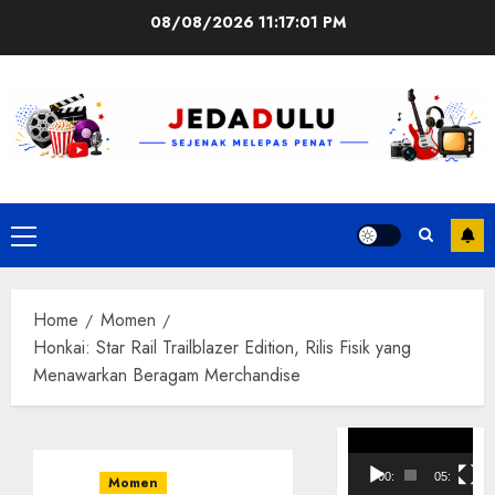
Skip
08/08/2026
11:17:02 PM
to
content
Primary
Menu
Home
Momen
Honkai: Star Rail Trailblazer Edition, Rilis Fisik yang
Menawarkan Beragam Merchandise
Pemutar
Video
00:00
05:10
Momen