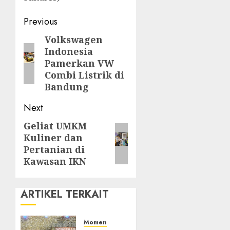
Post
Previous
navigation
Volkswagen
Previous
Indonesia
post:
Pamerkan VW
Combi Listrik di
Bandung
Next
Geliat UMKM
Next
Kuliner dan
post:
Pertanian di
Kawasan IKN
ARTIKEL TERKAIT
Momen