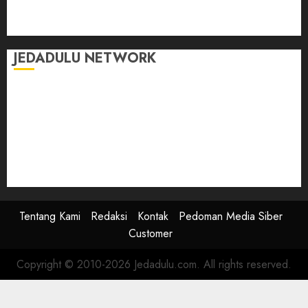
Tontonan
Ulas Dulu
JEDADULU NETWORK
Publikasi Media
Gebrak.id
Borderjournal.id
Ruzkaindonesia.id
Motoresto.id
Sajada.id
Tentang Kami
Redaksi
Kontak
Pedoman Media Siber
Customer
Copyright © 2010-2026 Jedadulu.com. All rights reserved.