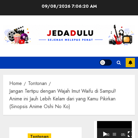
Skip
09/08/2026
7:06:21 AM
to
content
Home
Tontonan
Jangan Tertipu dengan Wajah Imut Waifu di Sampul!
Anime ini Jauh Lebih Kelam dari yang Kamu Pikirkan
(Sinopsis Anime Oshi No Ko)
Pemutar
Video
00:00
05:10
Tontonan