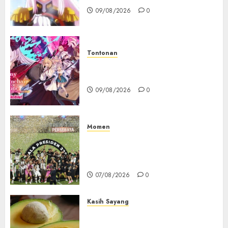
09/08/2026
0
Tontonan
Destiny Unchain Online Resmi
Dapat Adaptasi Anime TV
09/08/2026
0
Momen
Daftar Juara Piala Presiden
2015-2026, Persebaya Akhiri
Dominasi Arema FC
07/08/2026
0
Kasih Sayang
Studi Terbaru Ungkap
Manfaat Alpukat untuk