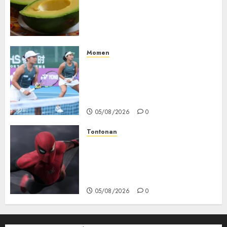
Jantung: Konsumsi Satu Buah
Sehari Bantu Perbaiki
Kolesterol
05/08/2026
0
Momen
Aldila Sutjiadi dan Janice Tjen
Hadapi Tantangan Berat di
WTA 1000 Toronto, Turun
dengan Pasangan Berbeda
05/08/2026
0
Tontonan
Spider-Man: Brand New Day
Tembus Rp18,8 Triliun dalam
6 Hari, Pecahkan Deretan
Rekor Film Box Office Dunia
05/08/2026
0