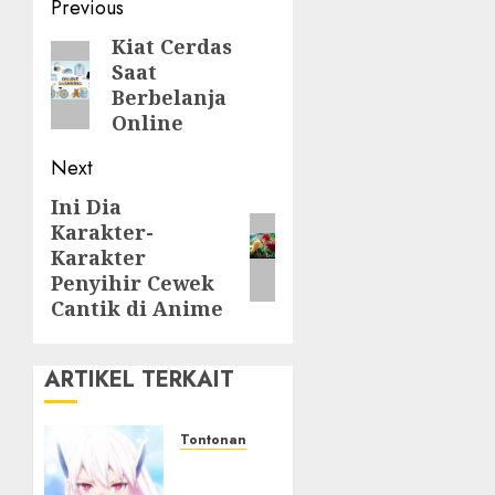
Post
Previous
navigation
Kiat Cerdas
Previous
Saat
post:
Berbelanja
Online
Next
Ini Dia
Next
Karakter-
post:
Karakter
Penyihir Cewek
Cantik di Anime
ARTIKEL TERKAIT
Tontonan
Chained
Soldier