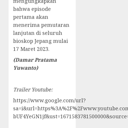
mengungkapkan
bahwa episode
pertama akan
menerima pemutaran
lanjutan di seluruh
bioskop Jepang mulai
17 Maret 2023.
(Damar Pratama
Yuwanto)
Trailer Youtube:
https://www.google.com/url?
sa=i&url=https%3A%2F%2Fwww.youtube.c
bUF4YeGN1jf&ust=1671583781500000&sour