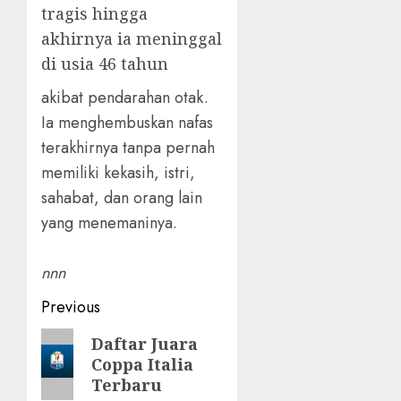
tragis hingga
akhirnya ia meninggal
di usia 46 tahun
akibat pendarahan otak.
Ia menghembuskan nafas
terakhirnya tanpa pernah
memiliki kekasih, istri,
sahabat, dan orang lain
yang menemaninya.
nnn
Post
Previous
navigation
Previous
Daftar Juara
Coppa Italia
post:
Terbaru