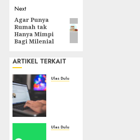
Next
Agar Punya
Next
Rumah tak
post:
Hanya Mimpi
Bagi Milenial
ARTIKEL TERKAIT
Ulas Dulu
Ribuan
Blog
Blogspot
Mendadak
Dihapus
Google,
Blogger
Ulas Dulu
Hanya
Spotify