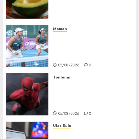
Jantung: Konsumsi Satu Buah
Sehari Bantu Perbaiki
Kolesterol
05/08/2026
0
Momen
Aldila Sutjiadi dan Janice Tjen
Hadapi Tantangan Berat di
WTA 1000 Toronto, Turun
dengan Pasangan Berbeda
05/08/2026
0
Tontonan
Spider-Man: Brand New Day
Tembus Rp18,8 Triliun dalam
6 Hari, Pecahkan Deretan
Rekor Film Box Office Dunia
05/08/2026
0
Ulas Dulu
Ribuan Blog Blogspot