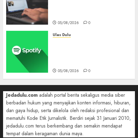
Mendadak Dihapus Google,
Blogger Hanya Punya Waktu
90 Hari Selamatkan Data
05/08/2026
0
Ulas Dulu
Spotify Tembus 300 Juta
Pelanggan Premium,
Tinggalkan Apple Music Jauh
di Belakang
05/08/2026
0
Jedadulu.com
adalah portal berita sekaligus media siber
berbadan hukum yang menyajikan konten informasi, hiburan,
dan gaya hidup, serta dikelola oleh redaksi profesional dan
mematuhi Kode Etik Jurnalistik. Berdiri sejak 31 Januari 2010,
jedadulu.com terus berkembang dan semakin mendapat
tempat dalam keragaman dunia maya.