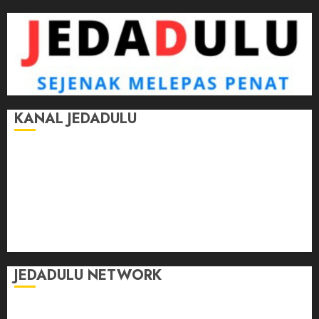
KANAL JEDADULU
Jalan-Jalan
Kasih Sayang
Momen
Selasar Pintar
Tontonan
Ulas Dulu
JEDADULU NETWORK
Publikasi Media