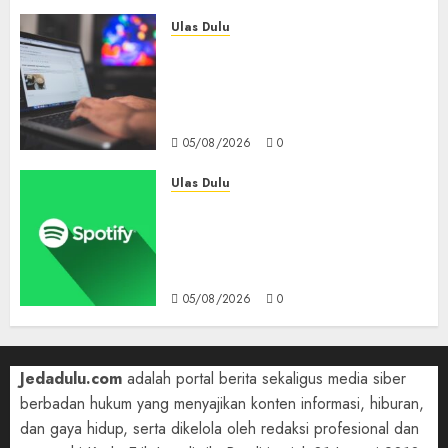
Ulas Dulu
Ribuan Blog Blogspot
Mendadak Dihapus Google,
Blogger Hanya Punya Waktu
90 Hari Selamatkan Data
05/08/2026
0
Ulas Dulu
Spotify Tembus 300 Juta
Pelanggan Premium,
Tinggalkan Apple Music Jauh
di Belakang
05/08/2026
0
Jedadulu.com
adalah portal berita sekaligus media siber
berbadan hukum yang menyajikan konten informasi, hiburan,
dan gaya hidup, serta dikelola oleh redaksi profesional dan