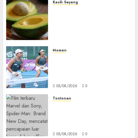
Kasih Sayang
Studi Terbaru Ungkap
Manfaat Alpukat untuk
Jantung: Konsumsi Satu Buah
Sehari Bantu Perbaiki
Kolesterol
05/08/2026
0
Momen
Aldila Sutjiadi dan Janice Tjen
Hadapi Tantangan Berat di
WTA 1000 Toronto, Turun
dengan Pasangan Berbeda
05/08/2026
0
Tontonan
Spider-Man: Brand New Day
Tembus Rp18,8 Triliun dalam
6 Hari, Pecahkan Deretan
Rekor Film Box Office Dunia
05/08/2026
0