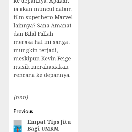
ke depannya. Apakah
ia akan muncul dalam
film superhero Marvel
lainnya? Sana Amanat
dan Bilal Fallah
merasa hal ini sangat
mungkin terjadi,
meskipun Kevin Feige
masih merahasiakan
rencana ke depannya.
(nnn)
Post
Previous
navigation
Empat Tips Jitu
Previous
Bagi UMKM
post: