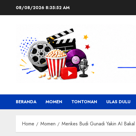
Skip
08/08/2026
8:35:53 AM
to
content
BERANDA
MOMEN
TONTONAN
ULAS DULU
Home
Momen
Menkes Budi Gunadi Yakin AI Bakal