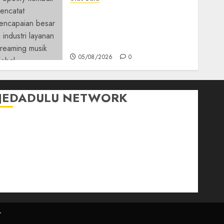
Spotify Tembus 300 Juta
Pelanggan Premium,
Tinggalkan Apple Music
Jauh di Belakang
05/08/2026
0
JEDADULU NETWORK
Publikasi Media
Gebrak.id
Borderjournal.id
Ruzkaindonesia.id
Motoresto.id
Sajada.id
r