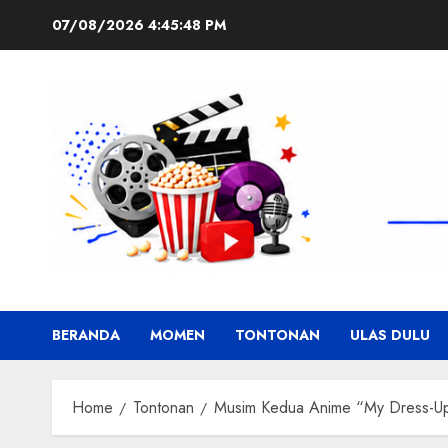
Skip
07/08/2026
4:45:48 PM
to
content
BERANDA
MOMEN
TONTONAN
ULAS DULU
Home
Tontonan
Musim Kedua Anime “My Dress-Up D