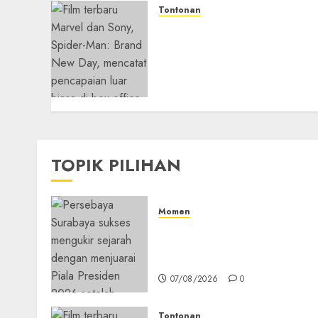
Tontonan
Spider-Man: Brand New
Day Tembus Rp18,8 Triliun
dalam 6 Hari, Pecahkan
Deretan Rekor Film Box
Office Dunia
05/08/2026
0
TOPIK PILIHAN
Momen
Daftar Juara Piala Preside
2015-2026, Persebaya Akhir
Dominasi Arema FC
07/08/2026
0
Tontonan