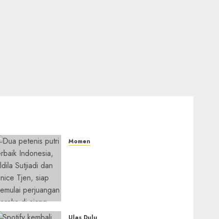
Momen
Aldila Sutjiadi dan Janice
Tjen Hadapi Tantangan
Berat di WTA 1000 Toronto,
Turun dengan Pasangan
Berbeda
05/08/2026
0
Ulas Dulu