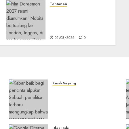
Tontonan
Bukan Mesin Waktu Biasa!
Di Film 2027, Doraemon
Bawa Nobita ke London
Era Ratu Victoria
02/08/2026
0
Kasih Sayang
Studi Terbaru Ungkap
n
Manfaat Alpukat untuk
i
Jantung: Konsumsi Satu
Buah Sehari Bantu Perbaiki
Kolesterol
05/08/2026
0
Ulas Dulu