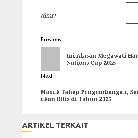
(dmr)
Post
Previous
navigation
Previous
Ini Alasan Megawati Ha
post:
Nations Cup 2025
Next
Next
Masuk Tahap Pengembangan, Sam
post:
akan Rilis di Tahun 2025
ARTIKEL TERKAIT