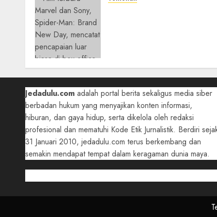
Spider-Man: Brand New Da
Tembus Rp18,8 Triliun
dalam 6 Hari, Pecahkan
Deretan Rekor Film Box
Office Dunia
05/08/2026
0
Jedadulu.com
adalah portal berita sekaligus media siber
berbadan hukum yang menyajikan konten informasi,
hiburan, dan gaya hidup, serta dikelola oleh redaksi
profesional dan mematuhi Kode Etik Jurnalistik. Berdiri seja
31 Januari 2010, jedadulu.com terus berkembang dan
semakin mendapat tempat dalam keragaman dunia maya.
T