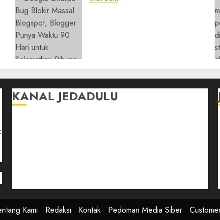
y
Ribuan Blog Blogspot
Mendadak Dihapus Google,
Blogger Hanya Punya
Waktu 90 Hari Selamatkan
Data
05/08/2026
0
KANAL JEDADULU
Jalan-Jalan
k
Kasih Sayang
Momen
Selasar Pintar
Tontonan
Ulas Dulu
entang Kami
Redaksi
Kontak
Pedoman Media Siber
Custome