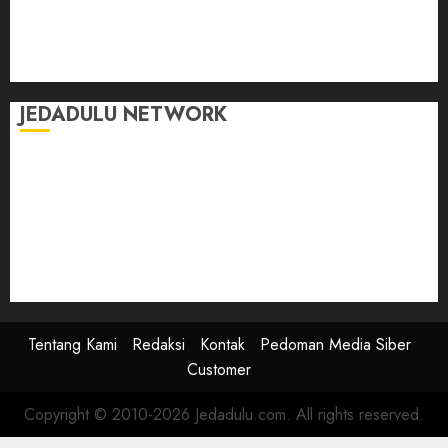
Selasar Pintar
Tontonan
Ulas Dulu
JEDADULU NETWORK
Publikasi Media
Gebrak.id
Borderjournal.id
Ruzkaindonesia.id
Motoresto.id
Sajada.id
Tentang Kami
Redaksi
Kontak
Pedoman Media Siber
Customer
Copyright © 2010-2026 Jedadulu.com. All rights reserved.