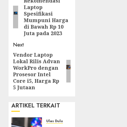
navigation
Rekomendasi
Previous
Laptop
post:
Spesifikasi
Mumpuni Harga
di Bawah Rp 10
Juta pada 2023
Next
Vendor Laptop
Next
Lokal Rilis Advan
post:
WorkPro dengan
Prosesor Intel
Core i5, Harga Rp
5 Jutaan
ARTIKEL TERKAIT
Ulas Dulu