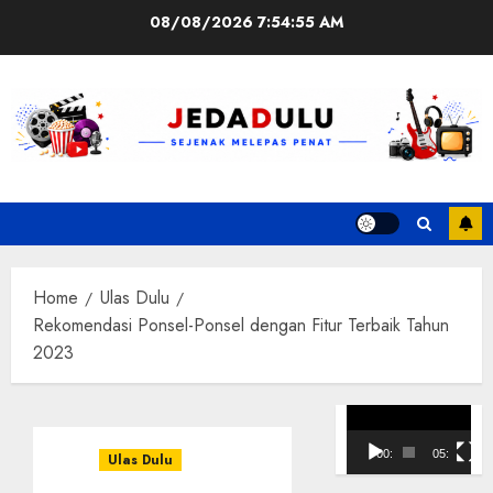
Skip
08/08/2026
7:54:56 AM
to
content
Home
Ulas Dulu
Rekomendasi Ponsel-Ponsel dengan Fitur Terbaik Tahun
2023
Pemutar
Video
00:00
05:10
Ulas Dulu