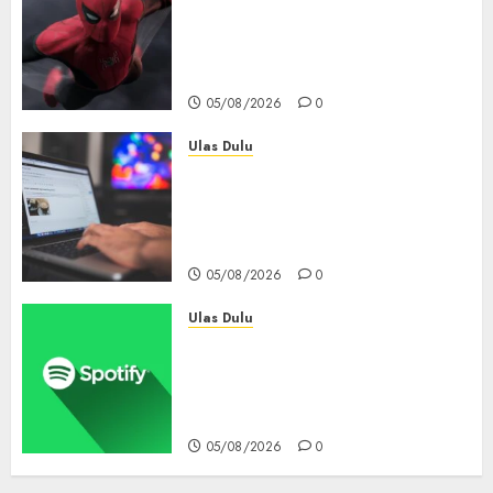
Spider-Man: Brand New Day
Tembus Rp18,8 Triliun dalam
6 Hari, Pecahkan Deretan
Rekor Film Box Office Dunia
05/08/2026
0
Ulas Dulu
Ribuan Blog Blogspot
Mendadak Dihapus Google,
Blogger Hanya Punya Waktu
90 Hari Selamatkan Data
05/08/2026
0
Ulas Dulu
Spotify Tembus 300 Juta
Pelanggan Premium,
Tinggalkan Apple Music Jauh
di Belakang
05/08/2026
0