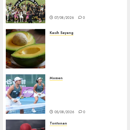
2015-2026, Persebaya Akhiri
Dominasi Arema FC
07/08/2026
0
Kasih Sayang
Studi Terbaru Ungkap
Manfaat Alpukat untuk
Jantung: Konsumsi Satu Buah
Sehari Bantu Perbaiki
Kolesterol
05/08/2026
0
Momen
Aldila Sutjiadi dan Janice Tjen
Hadapi Tantangan Berat di
WTA 1000 Toronto, Turun
dengan Pasangan Berbeda
05/08/2026
0
Tontonan