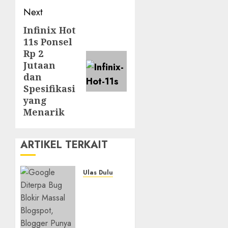
Next
Infinix Hot
Next
11s Ponsel
post:
Rp 2
Jutaan
dan
Spesifikasi
yang
Menarik
ARTIKEL TERKAIT
Ulas Dulu
Ribuan
Blog
Blogspot
Mendadak