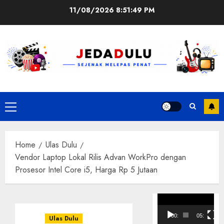
Skip
11/08/2026
8:51:50 PM
to
content
Primary
Menu
Home
Ulas Dulu
Vendor Laptop Lokal Rilis Advan WorkPro dengan
Prosesor Intel Core i5, Harga Rp 5 Jutaan
Pemutar
Video
00:00
05:10
Ulas Dulu