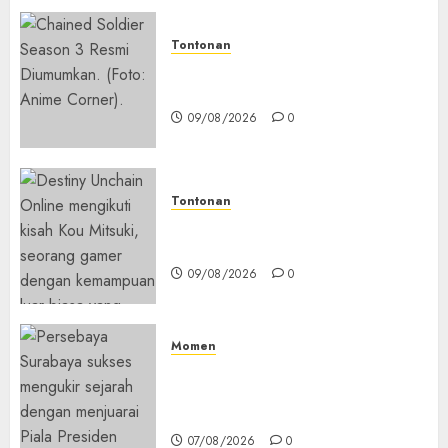
Tontonan
Chained Soldier Season 3
Resmi Diumumkan
09/08/2026
0
Tontonan
Destiny Unchain Online Resmi
Dapat Adaptasi Anime TV
09/08/2026
0
Momen
Daftar Juara Piala Presiden
2015-2026, Persebaya Akhiri
Dominasi Arema FC
07/08/2026
0