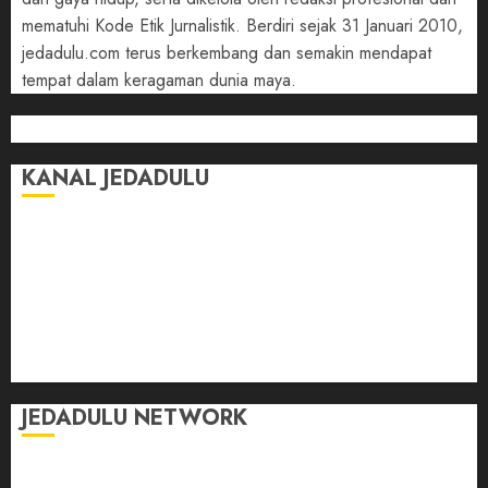
mematuhi Kode Etik Jurnalistik. Berdiri sejak 31 Januari 2010,
jedadulu.com terus berkembang dan semakin mendapat
tempat dalam keragaman dunia maya.
KANAL JEDADULU
Jalan-Jalan
Kasih Sayang
Momen
Selasar Pintar
Tontonan
Ulas Dulu
JEDADULU NETWORK
Publikasi Media