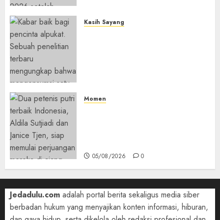
Kasih Sayang
Studi Terbaru Ungkap
Manfaat Alpukat untuk
Jantung: Konsumsi Satu Buah
Sehari Bantu Perbaiki
Kolesterol
05/08/2026
0
Momen
Aldila Sutjiadi dan Janice Tjen
Hadapi Tantangan Berat di
WTA 1000 Toronto, Turun
dengan Pasangan Berbeda
05/08/2026
0
Jedadulu.com
adalah portal berita sekaligus media siber
berbadan hukum yang menyajikan konten informasi, hiburan,
dan gaya hidup, serta dikelola oleh redaksi profesional dan