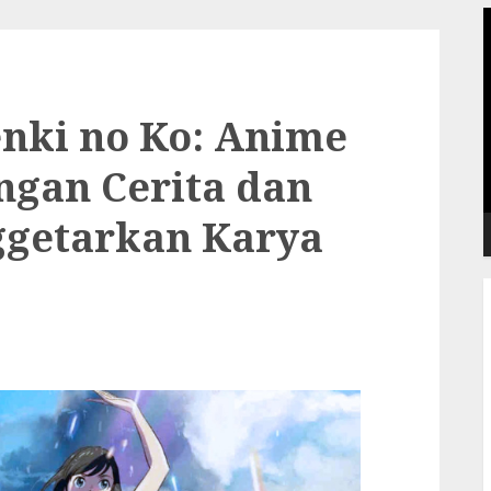
P
V
nki no Ko: Anime
ngan Cerita dan
ggetarkan Karya