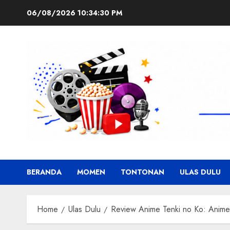
Skip
06/08/2026
10:34:31 PM
to
content
BERANDA
MOMEN
TONTONAN
ULAS DULU
Home
Ulas Dulu
Review Anime Tenki no Ko: Anime