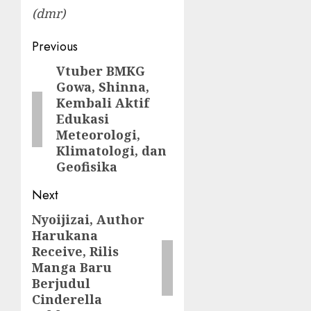
(dmr)
Post
Previous
navigation
Vtuber BMKG
Previous
Gowa, Shinna,
post:
Kembali Aktif
Edukasi
Meteorologi,
Klimatologi, dan
Geofisika
Next
Nyoijizai, Author
Next
Harukana
post:
Receive, Rilis
Manga Baru
Berjudul
Cinderella