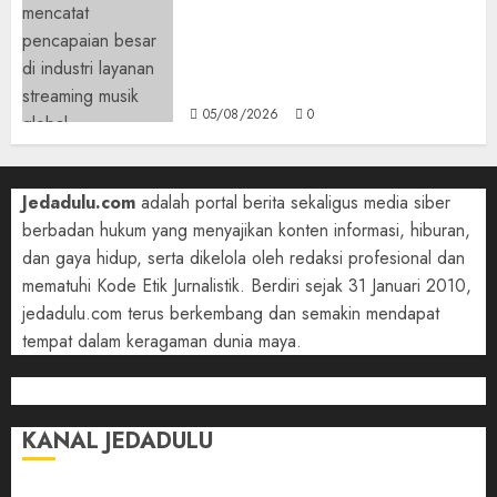
Spotify Tembus 300 Juta
Pelanggan Premium,
Tinggalkan Apple Music Jauh
di Belakang
05/08/2026
0
Jedadulu.com
adalah portal berita sekaligus media siber
berbadan hukum yang menyajikan konten informasi, hiburan,
dan gaya hidup, serta dikelola oleh redaksi profesional dan
mematuhi Kode Etik Jurnalistik. Berdiri sejak 31 Januari 2010,
jedadulu.com terus berkembang dan semakin mendapat
tempat dalam keragaman dunia maya.
KANAL JEDADULU
Jalan-Jalan