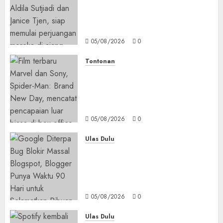
Hadapi Tantangan Berat di
WTA 1000 Toronto, Turun
dengan Pasangan Berbeda
05/08/2026
0
Tontonan
Spider-Man: Brand New Day
Tembus Rp18,8 Triliun dalam
6 Hari, Pecahkan Deretan
Rekor Film Box Office Dunia
05/08/2026
0
Ulas Dulu
Ribuan Blog Blogspot
Mendadak Dihapus Google,
Blogger Hanya Punya Waktu
90 Hari Selamatkan Data
05/08/2026
0
Ulas Dulu