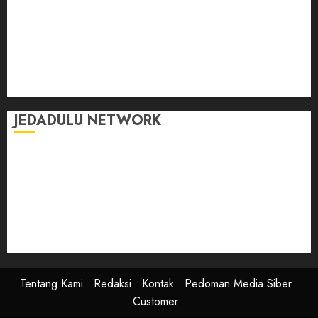
Kasih Sayang
Momen
Selasar Pintar
Tontonan
Ulas Dulu
JEDADULU NETWORK
Publikasi Media
Gebrak.id
Borderjournal.id
Ruzkaindonesia.id
Motoresto.id
Sajada.id
Tentang Kami
Redaksi
Kontak
Pedoman Media Siber
Customer