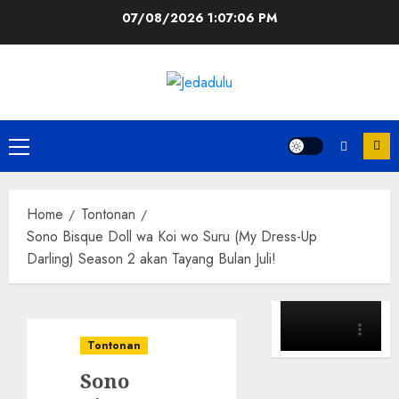
Skip
07/08/2026
1:07:07 PM
to
content
Primary
Menu
Home
Tontonan
Sono Bisque Doll wa Koi wo Suru (My Dress-Up
Darling) Season 2 akan Tayang Bulan Juli!
Tontonan
Sono