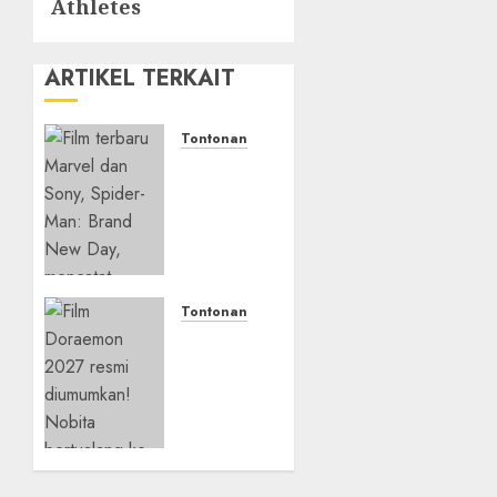
Athletes
ARTIKEL TERKAIT
Tontonan
Spider-
Man:
Brand
New
Day
Tembus
Rp18,8
Tontonan
Triliun
Bukan
dalam
Mesin
6 Hari,
Waktu
Pecahkan
Biasa!
Deretan
Di Film
Rekor
2027,
Film
Doraemon