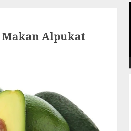
P
V
a Makan Alpukat