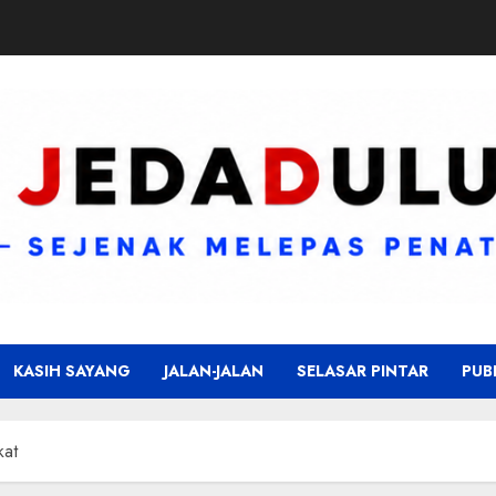
KASIH SAYANG
JALAN-JALAN
SELASAR PINTAR
PUB
kat