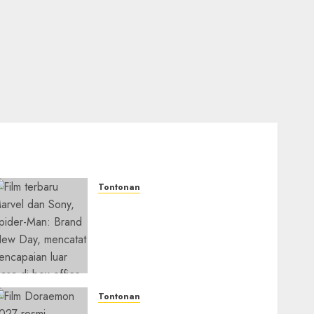
Tontonan
Spider-Man: Brand New Day
Tembus Rp18,8 Triliun
dalam 6 Hari, Pecahkan
Deretan Rekor Film Box
Office Dunia
05/08/2026
0
Tontonan