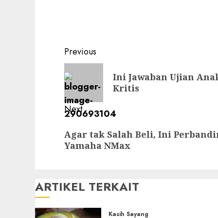
Post
Previous
navigation
Previous
Ini Jawaban Ujian Ana
post:
Kritis
Next
Next
Agar tak Salah Beli, Ini Perban
post:
Yamaha NMax
ARTIKEL TERKAIT
Kasih Sayang