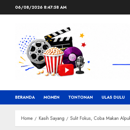
Skip
06/08/2026
8:47:59 AM
to
content
BERANDA
MOMEN
TONTONAN
ULAS DULU
Home
Kasih Sayang
Sulit Fokus, Coba Makan Alpu