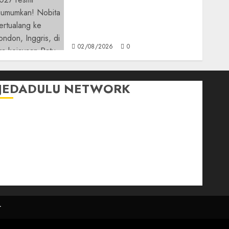
Bukan Mesin Waktu Biasa!
Di Film 2027, Doraemon
Bawa Nobita ke London Era
Ratu Victoria
02/08/2026
0
JEDADULU NETWORK
Publikasi Media
Gebrak.id
Borderjournal.id
Ruzkaindonesia.id
Motoresto.id
Sajada.id
r