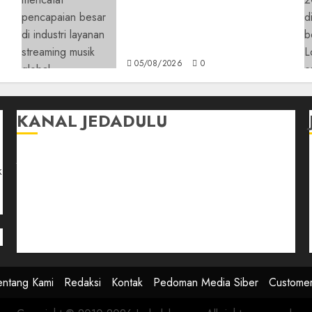
Spotify Tembus 300 Juta
,
Pelanggan Premium,
Tinggalkan Apple Music
Jauh di Belakang
05/08/2026
0
KANAL JEDADULU
Jalan-Jalan
k
Kasih Sayang
Momen
Selasar Pintar
Tontonan
Ulas Dulu
entang Kami
Redaksi
Kontak
Pedoman Media Siber
Custome