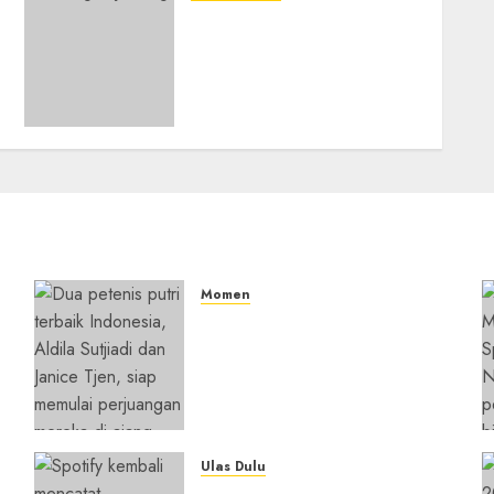
Gawat, Studi Terbaru
Ungkap Serangan Jantung
Bisa Lepas Racun Perusak
Otak, Risiko Alzheimer
Meningkat
23/05/2026
0
Momen
Aldila Sutjiadi dan Janice
Tjen Hadapi Tantangan
Berat di WTA 1000 Toronto,
i
Turun dengan Pasangan
Berbeda
05/08/2026
0
Ulas Dulu