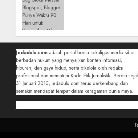
Ribuan Blog Blogspot
Mendadak Dihapus Google
Blogger Hanya Punya
Waktu 90 Hari Selamatkan
Data
05/08/2026
0
Jedadulu.com
adalah portal berita sekaligus media siber
berbadan hukum yang menyajikan konten informasi,
hiburan, dan gaya hidup, serta dikelola oleh redaksi
profesional dan mematuhi Kode Etik Jurnalistik. Berdiri seja
31 Januari 2010, jedadulu.com terus berkembang dan
semakin mendapat tempat dalam keragaman dunia maya.
T