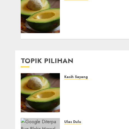
Studi Terbaru Ungkap
Manfaat Alpukat untuk
Jantung: Konsumsi Satu
Buah Sehari Bantu
Perbaiki Kolesterol
05/08/2026
0
TOPIK PILIHAN
Kasih Sayang
Studi Terbaru Ungkap
Manfaat Alpukat untuk
Jantung: Konsumsi Satu
Buah Sehari Bantu Perbaik
Kolesterol
05/08/2026
0
Ulas Dulu