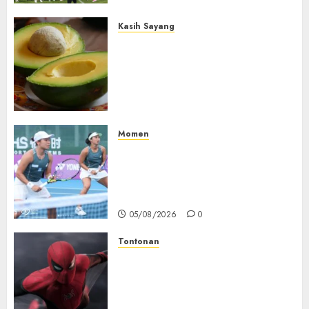
Kasih Sayang
Studi Terbaru Ungkap
Manfaat Alpukat untuk
Jantung: Konsumsi Satu Buah
Sehari Bantu Perbaiki
Kolesterol
05/08/2026
0
Momen
Aldila Sutjiadi dan Janice Tjen
Hadapi Tantangan Berat di
WTA 1000 Toronto, Turun
dengan Pasangan Berbeda
05/08/2026
0
Tontonan
Spider-Man: Brand New Day
Tembus Rp18,8 Triliun dalam
6 Hari, Pecahkan Deretan
Rekor Film Box Office Dunia