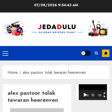
Skip
07/08/2026
9:54:44 AM
to
content
Primary
Menu
Home
alex pastoor tolak tawaran heerenven
Pemutar
alex pastoor tolak
Video
00:00
05:10
tawaran heerenven