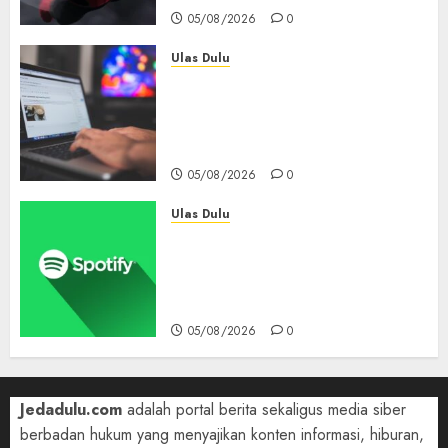
05/08/2026
0
Ulas Dulu
Ribuan Blog Blogspot
Mendadak Dihapus Google,
Blogger Hanya Punya Waktu
90 Hari Selamatkan Data
05/08/2026
0
Ulas Dulu
Spotify Tembus 300 Juta
Pelanggan Premium,
Tinggalkan Apple Music Jauh
di Belakang
05/08/2026
0
Jedadulu.com
adalah portal berita sekaligus media siber
berbadan hukum yang menyajikan konten informasi, hiburan,