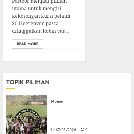
Pastoor menjadi pilihan
utama untuk mengisi
kekosongan kursi pelatih
SC Heerenven pasca-
ditinggalkan Robin van...
READ MORE
TOPIK PILIHAN
Momen
Daftar Juara Piala Presiden
2015-2026, Persebaya Akhiri
Dominasi Arema FC
07/08/2026
0