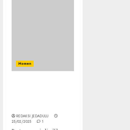
Momen
Asisten Pelatih Timnas
Indonesia Alex Pastoor
Dirumorkan Tolak
Tawaran Klub SC
Heerenven
REDAKSI JEDADULU
25/02/2025
1