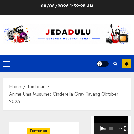
Skip
08/08/2026
1:59:29 AM
to
content
Primary
Menu
Home
Tontonan
Anime Uma Musume: Cinderella Gray Tayang Oktober
2025
Pemutar
Video
00:00
05:10
Tontonan