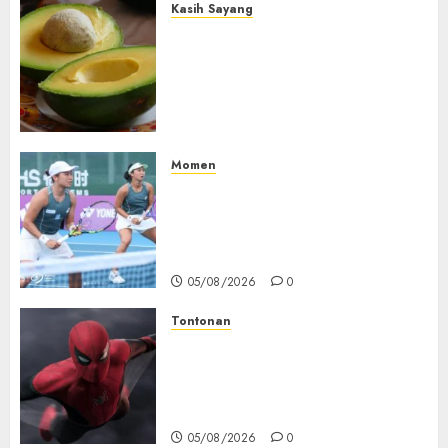
Kasih Sayang
Studi Terbaru Ungkap
Manfaat Alpukat untuk
Jantung: Konsumsi Satu Buah
Sehari Bantu Perbaiki
Kolesterol
05/08/2026
0
Momen
Aldila Sutjiadi dan Janice Tjen
Hadapi Tantangan Berat di
WTA 1000 Toronto, Turun
dengan Pasangan Berbeda
05/08/2026
0
Tontonan
Spider-Man: Brand New Day
Tembus Rp18,8 Triliun dalam
6 Hari, Pecahkan Deretan
Rekor Film Box Office Dunia
05/08/2026
0