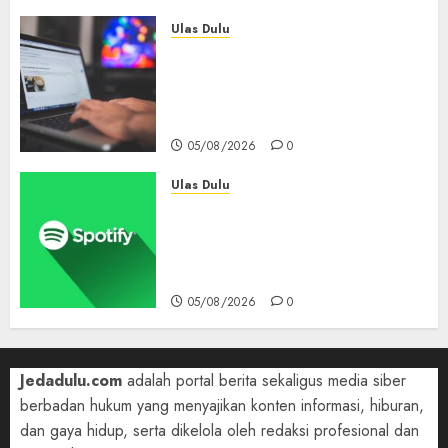
Ulas Dulu
Ribuan Blog Blogspot
Mendadak Dihapus Google,
Blogger Hanya Punya Waktu
90 Hari Selamatkan Data
05/08/2026
0
Ulas Dulu
Spotify Tembus 300 Juta
Pelanggan Premium,
Tinggalkan Apple Music Jauh
di Belakang
05/08/2026
0
Jedadulu.com
adalah portal berita sekaligus media siber
berbadan hukum yang menyajikan konten informasi, hiburan,
dan gaya hidup, serta dikelola oleh redaksi profesional dan