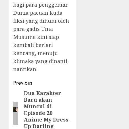
bagi para penggemar.
Dunia pacuan kuda
fiksi yang dihuni oleh
para gadis Uma
Musume kini siap
kembali berlari
kencang, menuju
klimaks yang dinanti-
nantikan.
Post
Previous
navigation
Dua Karakter
Previous
Baru akan
post:
Muncul di
Episode 20
Anime My Dress-
Up Darling