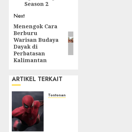
Season 2
Next
Menengok Cara
Next
Berburu
post:
Warisan Budaya
Dayak di
Perbatasan
Kalimantan
ARTIKEL TERKAIT
Tontonan
Spider-
Man:
Brand
New
Day