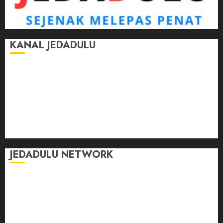
KANAL JEDADULU
Jalan-Jalan
Kasih Sayang
Momen
Selasar Pintar
Tontonan
Ulas Dulu
JEDADULU NETWORK
Publikasi Media
Gebrak.id
Borderjournal.id
Ruzkaindonesia.id