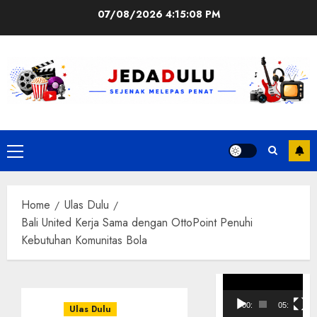
Skip
07/08/2026
4:15:09 PM
to
content
Primary
Menu
Home
Ulas Dulu
Bali United Kerja Sama dengan OttoPoint Penuhi
Kebutuhan Komunitas Bola
Pemutar
Video
00:00
05:10
Ulas Dulu