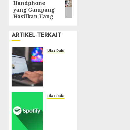
Handphone
post:
yang Gampang
Hasilkan Uang
ARTIKEL TERKAIT
Ulas Dulu
Ribuan
Blog
Blogspot
Mendadak
Dihapus
Google,
Blogger
Ulas Dulu
Hanya
Spotify
Punya
Tembus
Waktu
300
90 Hari
Juta
Selamatkan
Pelanggan