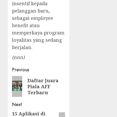
insentif kepada
pelanggan baru,
sebagai employee
benefit atau
memperkaya program
loyalitas yang sedang
berjalan.
(nnn)
Post
Previous
navigation
Previous
Daftar Juara
Piala AFF
post:
Terbaru
Next
15 Aplikasi di
Next