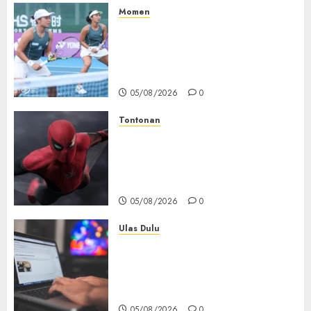
05/08/2026
0
Momen
Aldila Sutjiadi dan Janice Tjen
Hadapi Tantangan Berat di
WTA 1000 Toronto, Turun
dengan Pasangan Berbeda
05/08/2026
0
Tontonan
Spider-Man: Brand New Day
Tembus Rp18,8 Triliun dalam
6 Hari, Pecahkan Deretan
Rekor Film Box Office Dunia
05/08/2026
0
Ulas Dulu
Ribuan Blog Blogspot
Mendadak Dihapus Google,
Blogger Hanya Punya Waktu
90 Hari Selamatkan Data
05/08/2026
0