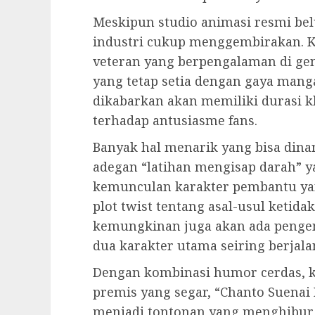
Meskipun studio animasi resmi b
industri cukup menggembirakan. Kab
veteran yang berpengalaman di ge
yang tetap setia dengan gaya mang
dikabarkan akan memiliki durasi k
terhadap antusiasme fans.
Banyak hal menarik yang bisa dinant
adegan “latihan mengisap darah” ya
kemunculan karakter pembantu yan
plot twist tentang asal-usul keti
kemungkinan juga akan ada penge
dua karakter utama seiring berjala
Dengan kombinasi humor cerdas, ka
premis yang segar, “Chanto Suenai
menjadi tontonan yang menghibur 