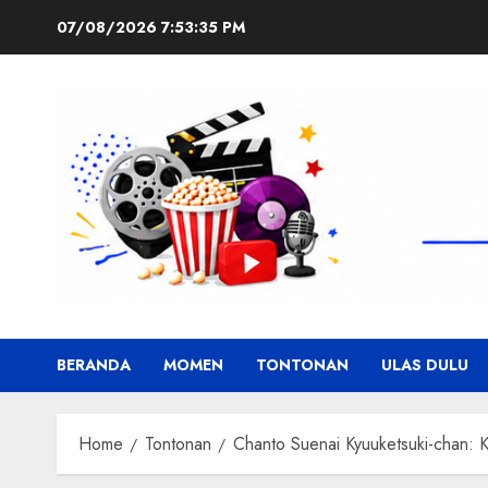
Skip
07/08/2026
7:53:36 PM
to
content
BERANDA
MOMEN
TONTONAN
ULAS DULU
Home
Tontonan
Chanto Suenai Kyuuketsuki-chan: