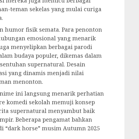
ksi mereka juga memicu berbagai
man-teman sekelas yang mulai curiga
.
an humor fisik semata. Para penonton
ubungan emosional yang menarik
juga menyelipkan berbagai parodi
dalam budaya populer, dikemas dalam
 sentuhan supernatural. Desain
asi yang dinamis menjadi nilai
aman menonton.
ime ini langsung menarik perhatian
re komedi sekolah memuji konsep
erita supernatural menyambut baik
ampir. Beberapa pengamat bahkan
di “dark horse” musim Autumn 2025