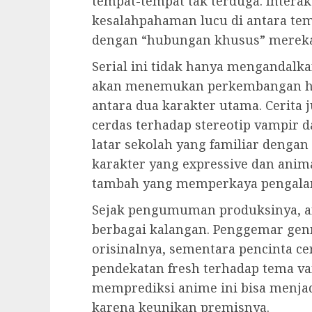
tempat-tempat tak terduga. Intera
kesalahpahaman lucu di antara te
dengan “hubungan khusus” mereka
Serial ini tidak hanya mengandalk
akan menemukan perkembangan h
antara dua karakter utama. Cerita 
cerdas terhadap stereotip vampir 
latar sekolah yang familiar dengan
karakter yang expressive dan anim
tambah yang memperkaya pengal
Sejak pengumuman produksinya, an
berbagai kalangan. Penggemar gen
orisinalnya, sementara pencinta c
pendekatan fresh terhadap tema v
memprediksi anime ini bisa menja
karena keunikan premisnya.