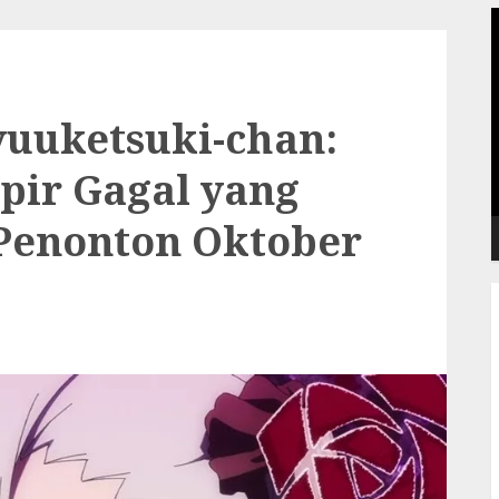
P
V
yuuketsuki-chan:
pir Gagal yang
Penonton Oktober