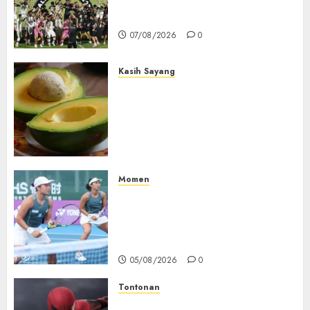
2015-2026, Persebaya Akhiri
Dominasi Arema FC
02/08/2026
07/08/2026
0
0
Kasih Sayang
Studi Terbaru Ungkap
Manfaat Alpukat untuk
Jantung: Konsumsi Satu Buah
Sehari Bantu Perbaiki
Kolesterol
05/08/2026
0
Momen
Aldila Sutjiadi dan Janice Tjen
Hadapi Tantangan Berat di
WTA 1000 Toronto, Turun
dengan Pasangan Berbeda
05/08/2026
0
Tontonan
Spider-Man: Brand New Day