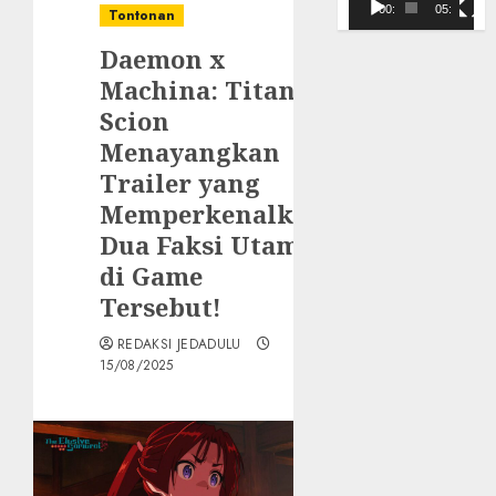
Video
00:00
05:10
Tontonan
Daemon x
Machina: Titanic
Scion
Menayangkan
Trailer yang
Memperkenalkan
Dua Faksi Utama
di Game
Tersebut!
REDAKSI JEDADULU
15/08/2025