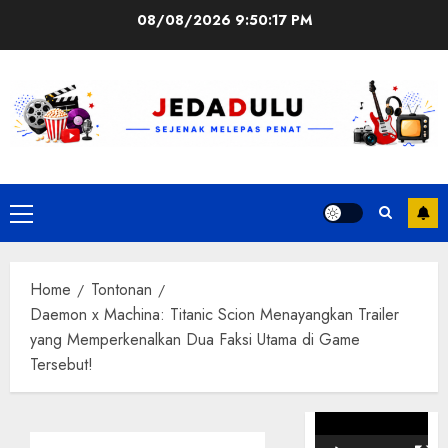
Skip
08/08/2026
9:50:18 PM
to
content
Primary
Menu
Home
Tontonan
Daemon x Machina: Titanic Scion Menayangkan Trailer
yang Memperkenalkan Dua Faksi Utama di Game
Tersebut!
Pemutar