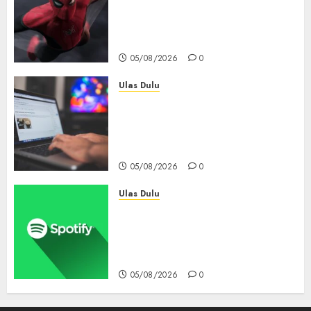
Tembus Rp18,8 Triliun dalam
6 Hari, Pecahkan Deretan
Rekor Film Box Office Dunia
05/08/2026
0
Ulas Dulu
Ribuan Blog Blogspot
Mendadak Dihapus Google,
Blogger Hanya Punya Waktu
90 Hari Selamatkan Data
05/08/2026
0
Ulas Dulu
Spotify Tembus 300 Juta
Pelanggan Premium,
Tinggalkan Apple Music Jauh
di Belakang
05/08/2026
0