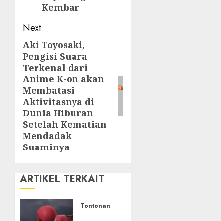
Kembar
Next
Aki Toyosaki,
Next
Pengisi Suara
post:
Terkenal dari
Anime K-on akan
Membatasi
Aktivitasnya di
Dunia Hiburan
Setelah Kematian
Mendadak
Suaminya
ARTIKEL TERKAIT
Tontonan
Spider-