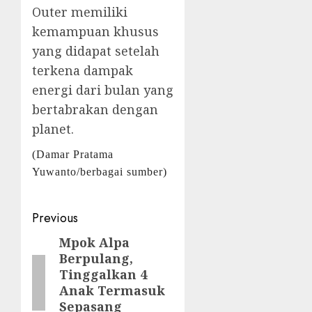
Outer memiliki
kemampuan khusus
yang didapat setelah
terkena dampak
energi dari bulan yang
bertabrakan dengan
planet.
(Damar Pratama
Yuwanto/berbagai sumber)
Post
Previous
navigation
Mpok Alpa
Previous
Berpulang,
post:
Tinggalkan 4
Anak Termasuk
Sepasang