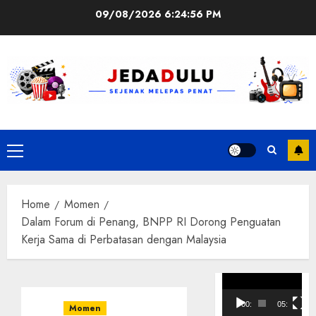
Skip
09/08/2026
6:24:57 PM
to
content
Primary
Menu
Home
Momen
Dalam Forum di Penang, BNPP RI Dorong Penguatan
Kerja Sama di Perbatasan dengan Malaysia
Pemutar
Video
00:00
05:10
Momen