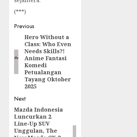
(***)
Post
Previous
navigation
Hero Without a
Previous
Class: Who Even
post:
Needs Skills?!
Anime Fantasi
Komedi
Petualangan
Tayang Oktober
2025
Next
Mazda Indonesia
Next
Luncurkan 2
post:
Line-Up SUV
Unggulan, The