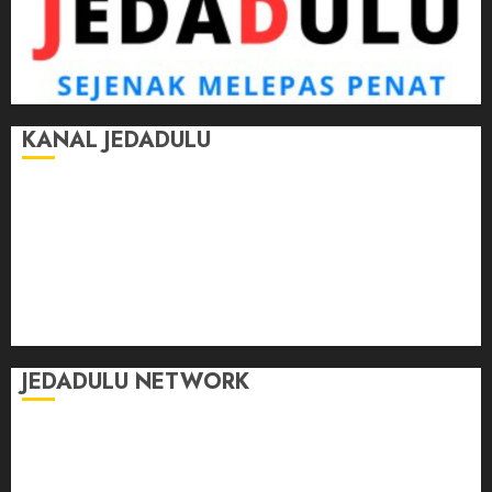
KANAL JEDADULU
Jalan-Jalan
Kasih Sayang
Momen
Selasar Pintar
Tontonan
Ulas Dulu
JEDADULU NETWORK
Publikasi Media
Gebrak.id
Borderjournal.id