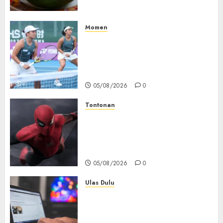
Kolesterol
05/08/2026
0
Momen
Aldila Sutjiadi dan Janice Tjen
Hadapi Tantangan Berat di
WTA 1000 Toronto, Turun
dengan Pasangan Berbeda
05/08/2026
0
Tontonan
Spider-Man: Brand New Day
Tembus Rp18,8 Triliun dalam
6 Hari, Pecahkan Deretan
Rekor Film Box Office Dunia
05/08/2026
0
Ulas Dulu
Ribuan Blog Blogspot
Mendadak Dihapus Google,
Blogger Hanya Punya Waktu