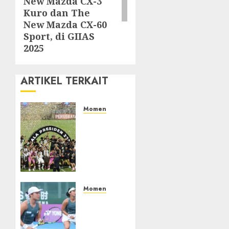
New Mazda CX-3
Kuro dan The
New Mazda CX-60
Sport, di GIIAS
2025
ARTIKEL TERKAIT
Momen
Daftar
Juara
Piala
Presiden
2015-
2026,
Persebaya
Momen
Akhiri
Aldila
Dominasi
Sutjiadi
Arema
dan