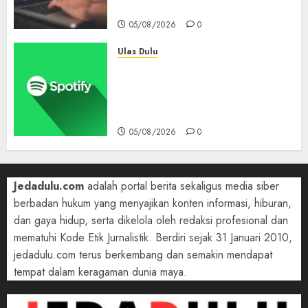
90 Hari Selamatkan Data
05/08/2026
0
Ulas Dulu
Spotify Tembus 300 Juta
Pelanggan Premium,
Tinggalkan Apple Music Jauh
di Belakang
05/08/2026
0
Jedadulu.com
adalah portal berita sekaligus media siber
berbadan hukum yang menyajikan konten informasi, hiburan,
dan gaya hidup, serta dikelola oleh redaksi profesional dan
mematuhi Kode Etik Jurnalistik. Berdiri sejak 31 Januari 2010,
jedadulu.com terus berkembang dan semakin mendapat
tempat dalam keragaman dunia maya.