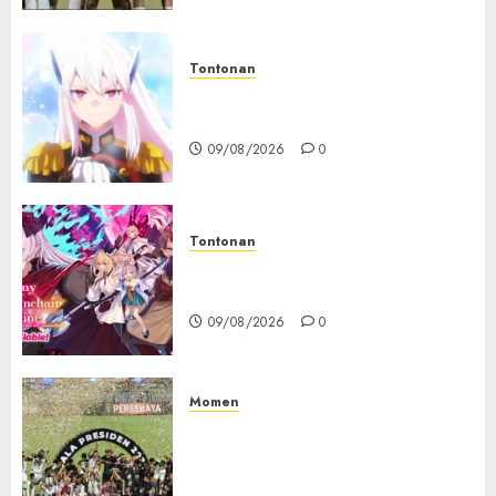
Tontonan
Chained Soldier Season 3
Resmi Diumumkan
09/08/2026
0
Tontonan
Destiny Unchain Online Resmi
Dapat Adaptasi Anime TV
09/08/2026
0
Momen
Daftar Juara Piala Presiden
2015-2026, Persebaya Akhiri
Dominasi Arema FC