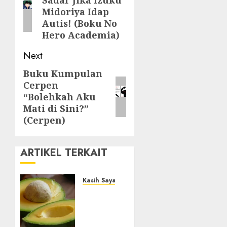
post:
Midoriya Idap
Autis! (Boku No
Hero Academia)
Next
Buku Kumpulan
Next
Cerpen
post:
“Bolehkah Aku
Mati di Sini?”
(Cerpen)
ARTIKEL TERKAIT
Kasih Sayang
Studi
Terbaru
Ungkap
Manfaat