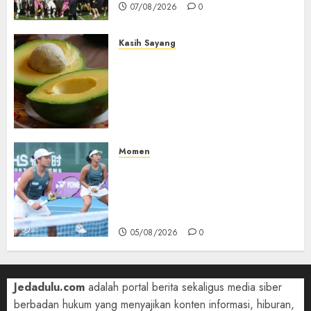
07/08/2026
0
Kasih Sayang
Studi Terbaru Ungkap
Manfaat Alpukat untuk
Jantung: Konsumsi Satu Buah
Sehari Bantu Perbaiki
Kolesterol
05/08/2026
0
Momen
Aldila Sutjiadi dan Janice Tjen
Hadapi Tantangan Berat di
WTA 1000 Toronto, Turun
dengan Pasangan Berbeda
05/08/2026
0
Jedadulu.com
adalah portal berita sekaligus media siber
berbadan hukum yang menyajikan konten informasi, hiburan,