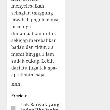
menyelesaikan
sebagian tanggung
jawab di pagi harinya,
bisa juga
dimanfaatkan untuk
sekejap merebahkan
badan dan tidur, 30
menit hingga 1 jam
sudah cukup. Lebih
dari itu juga tak apa-
apa. Santai saja.
nnn
Post
Previous
navigation
Tak Banyak yang
Previous
Sadar Jika Izuku