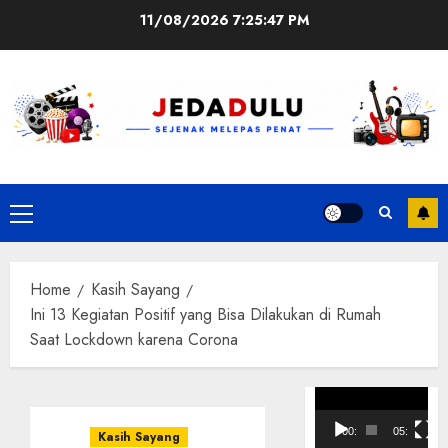
Skip
11/08/2026
7:25:48 PM
to
content
Primary
Menu
Home
Kasih Sayang
Ini 13 Kegiatan Positif yang Bisa Dilakukan di Rumah
Saat Lockdown karena Corona
Pemutar
Video
00:00
05:10
Kasih Sayang