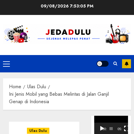
Skip
09/08/2026
7:53:05 PM
to
content
Primary
Menu
Home
Ulas Dulu
Ini Jenis Mobil yang Bebas Melintas di Jalan Ganjil
Genap di Indonesia
Pemutar
Video
00:00
05:10
Ulas Dulu