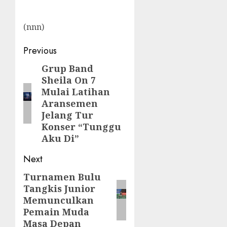
(nnn)
Post
Previous
navigation
Grup Band
Previous
Sheila On 7
post:
Mulai Latihan
Aransemen
Jelang Tur
Konser “Tunggu
Aku Di”
Next
Turnamen Bulu
Next
Tangkis Junior
post:
Memunculkan
Pemain Muda
Masa Depan