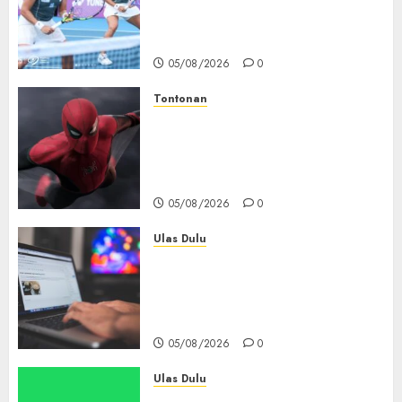
Hadapi Tantangan Berat di
WTA 1000 Toronto, Turun
dengan Pasangan Berbeda
05/08/2026
0
Tontonan
Spider-Man: Brand New Day
Tembus Rp18,8 Triliun dalam
6 Hari, Pecahkan Deretan
Rekor Film Box Office Dunia
05/08/2026
0
Ulas Dulu
Ribuan Blog Blogspot
Mendadak Dihapus Google,
Blogger Hanya Punya Waktu
90 Hari Selamatkan Data
05/08/2026
0
Ulas Dulu
Spotify Tembus 300 Juta