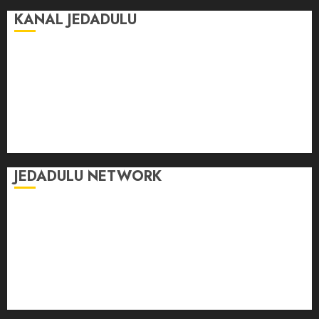
KANAL JEDADULU
Jalan-Jalan
Kasih Sayang
Momen
Selasar Pintar
Tontonan
Ulas Dulu
JEDADULU NETWORK
Publikasi Media
Gebrak.id
Borderjournal.id
Ruzkaindonesia.id
Motoresto.id
Sajada.id