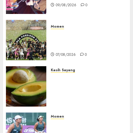
09/08/2026
0
Momen
Daftar Juara Piala Presiden
2015-2026, Persebaya Akhiri
Dominasi Arema FC
07/08/2026
0
Kasih Sayang
Studi Terbaru Ungkap
Manfaat Alpukat untuk
Jantung: Konsumsi Satu Buah
Sehari Bantu Perbaiki
Kolesterol
05/08/2026
0
Momen
Aldila Sutjiadi dan Janice Tjen
Hadapi Tantangan Berat di