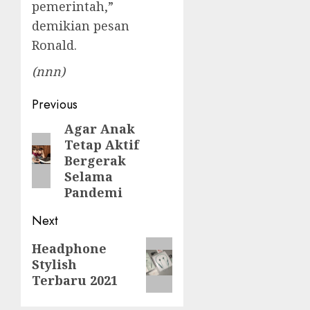
pemerintah,”
demikian pesan
Ronald.
(nnn)
Post
Previous
navigation
Agar Anak
Previous
Tetap Aktif
post:
Bergerak
Selama
Pandemi
Next
Next
Headphone
Stylish
post:
Terbaru 2021