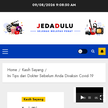
Skip
09/08/2026
9:08:50 AM
to
content
Primary
Menu
Home
Kasih Sayang
Ini Tips dari Dokter Sebelum Anda Divaksin Covid-19
Pemutar
Video
00:00
05:10
Kasih Sayang