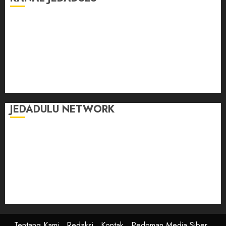
Jalan-Jalan
Kasih Sayang
Momen
Selasar Pintar
Tontonan
Ulas Dulu
JEDADULU NETWORK
Publikasi Media
Gebrak.id
Borderjournal.id
Ruzkaindonesia.id
Motoresto.id
Sajada.id
Tentang Kami
Redaksi
Kontak
Pedoman Media Siber