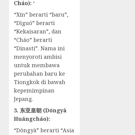
Cháo): ‘
“Xīn” berarti “baru”,
“Dìguó” berarti
“Kekaisaran”, dan
“Cháo” berarti
“Dinasti”. Nama ini
menyoroti ambisi
untuk membawa
perubahan baru ke
Tiongkok di bawah
kepemimpinan
Jepang.
3. 东亚皇朝 (Dōngyà
Huángcháo):
“Dōngyà” berarti “Asia