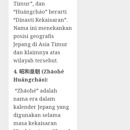
Timur”, dan
“Huángcháo” berarti
“Dinasti Kekaisaran”.
Nama ini menekankan
posisi geografis
Jepang di Asia Timur
dan klaimnya atas
wilayah tersebut.
4. 昭和皇朝 (Zhāohé
Huángcháo):
“Zhāohé” adalah
nama era dalam
kalender Jepang yang
digunakan selama
masa kekaisaran