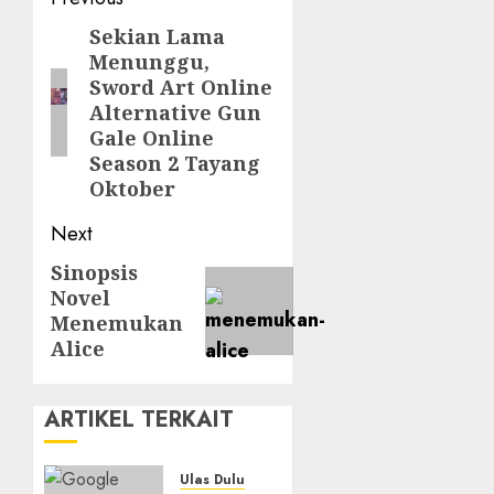
Post
navigation
Sekian Lama
Previous
Menunggu,
post:
Sword Art Online
Alternative Gun
Gale Online
Season 2 Tayang
Oktober
Next
Sinopsis
Next
Novel
post:
Menemukan
Alice
ARTIKEL TERKAIT
Ulas Dulu