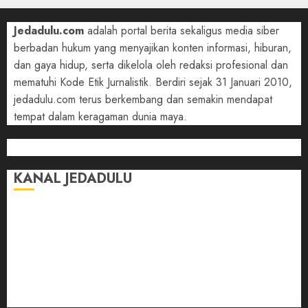
Jedadulu.com
adalah portal berita sekaligus media siber
berbadan hukum yang menyajikan konten informasi, hiburan,
dan gaya hidup, serta dikelola oleh redaksi profesional dan
mematuhi Kode Etik Jurnalistik. Berdiri sejak 31 Januari 2010,
jedadulu.com terus berkembang dan semakin mendapat
tempat dalam keragaman dunia maya.
KANAL JEDADULU
Jalan-Jalan
Kasih Sayang
Momen
Selasar Pintar
Tontonan
Ulas Dulu