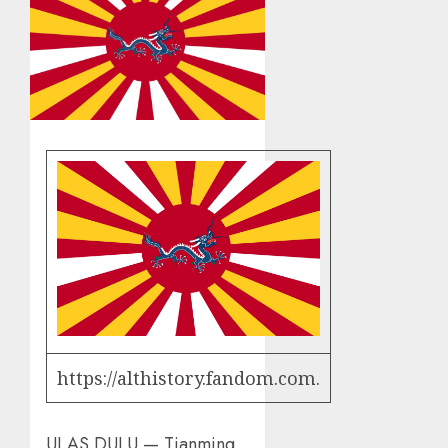
https://althistory.fandom.com.
ULAS DULU — Tianming