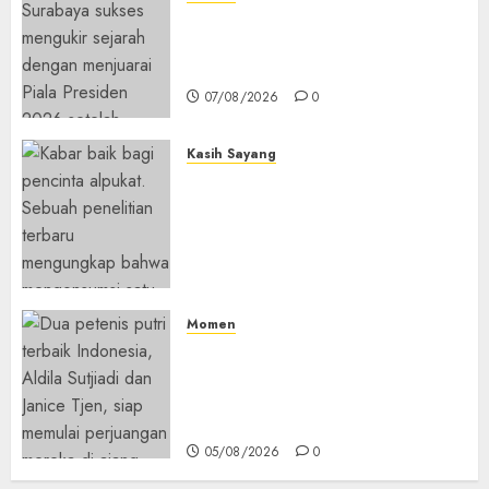
Daftar Juara Piala Presiden
2015-2026, Persebaya Akhiri
Dominasi Arema FC
07/08/2026
0
Kasih Sayang
Studi Terbaru Ungkap
Manfaat Alpukat untuk
Jantung: Konsumsi Satu Buah
Sehari Bantu Perbaiki
Kolesterol
05/08/2026
0
Momen
Aldila Sutjiadi dan Janice Tjen
Hadapi Tantangan Berat di
WTA 1000 Toronto, Turun
dengan Pasangan Berbeda
05/08/2026
0