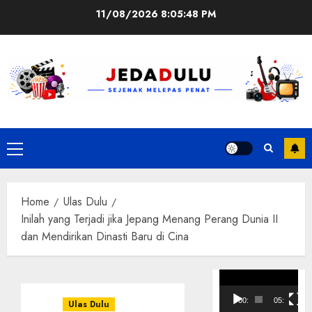
Skip
11/08/2026
8:05:48 PM
to
content
Primary
Menu
Home
Ulas Dulu
Inilah yang Terjadi jika Jepang Menang Perang Dunia II
dan Mendirikan Dinasti Baru di Cina
Pemutar
Video
00:00
05:10
Ulas Dulu