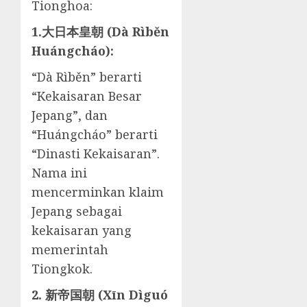
Tionghoa:
1.大日本皇朝 (Dà Rìběn
Huángcháo):
“Dà Rìběn” berarti
“Kekaisaran Besar
Jepang”, dan
“Huángcháo” berarti
“Dinasti Kekaisaran”.
Nama ini
mencerminkan klaim
Jepang sebagai
kekaisaran yang
memerintah
Tiongkok.
2. 新帝国朝 (Xīn Dìguó