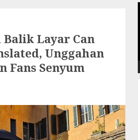
P
V
i Balik Layar Can
nslated, Unggahan
in Fans Senyum