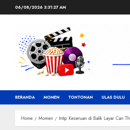
Skip
06/08/2026
3:31:29 AM
to
content
BERANDA
MOMEN
TONTONAN
ULAS DULU
Home
Momen
Intip Keseruan di Balik Layar Can 