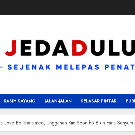
KASIH SAYANG
JALAN-JALAN
SELASAR PINTAR
PUB
This Love Be Translated, Unggahan Kim Seon-ho Bikin Fans Senyum 