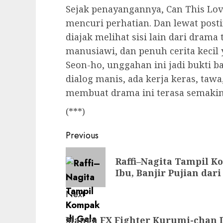
Sejak penayangannya, Can This Lo
mencuri perhatian. Dan lewat post
diajak melihat sisi lain dari drama 
manusiawi, dan penuh cerita kecil 
Seon-ho, unggahan ini jadi bukti b
dialog manis, ada kerja keras, ta
membuat drama ini terasa semakin 
(***)
Post
Previous
navigation
Previous
Raffi–Nagita Tampil K
post:
Ibu, Banjir Pujian dar
Next
Next
Manga FX Fighter Kurumi-chan 