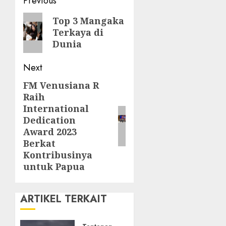
Post
Previous
navigation
Previous
Top 3 Mangaka
Terkaya di
post:
Dunia
Next
FM Venusiana R
Next
Raih
post:
International
Dedication
Award 2023
Berkat
Kontribusinya
untuk Papua
ARTIKEL TERKAIT