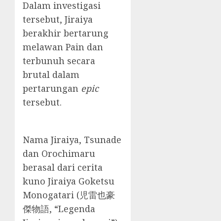
Dalam investigasi
tersebut, Jiraiya
berakhir bertarung
melawan Pain dan
terbunuh secara
brutal dalam
pertarungan
epic
tersebut.
Nama Jiraiya, Tsunade
dan Orochimaru
berasal dari cerita
kuno Jiraiya Goketsu
Monogatari (児雷也豪
傑物語, “Legenda