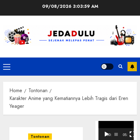
Skip
09/08/2026
3:04:00 AM
to
content
Primary
Menu
Home
Tontonan
Karakter Anime yang Kematiannya Lebih Tragis dari Eren
Yeager
Pemutar
Video
00:00
05:10
Tontonan