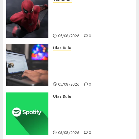
Spider-Man: Brand New Day
Tembus Rp18,8 Triliun dalam
6 Hari, Pecahkan Deretan
Rekor Film Box Office Dunia
05/08/2026
0
Ulas Dulu
Ribuan Blog Blogspot
Mendadak Dihapus Google,
Blogger Hanya Punya Waktu
90 Hari Selamatkan Data
05/08/2026
0
Ulas Dulu
Spotify Tembus 300 Juta
Pelanggan Premium,
Tinggalkan Apple Music Jauh
di Belakang
05/08/2026
0