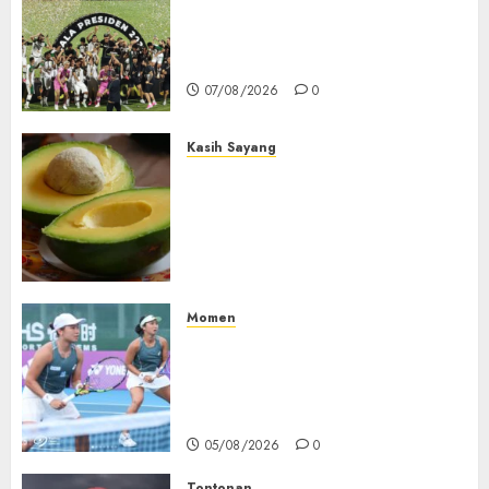
Daftar Juara Piala Presiden
Victoria
2015-2026, Persebaya Akhiri
Dominasi Arema FC
02/08/2026
07/08/2026
0
0
Kasih Sayang
Studi Terbaru Ungkap
Manfaat Alpukat untuk
Jantung: Konsumsi Satu Buah
Sehari Bantu Perbaiki
Kolesterol
05/08/2026
0
Momen
Aldila Sutjiadi dan Janice Tjen
Hadapi Tantangan Berat di
WTA 1000 Toronto, Turun
dengan Pasangan Berbeda
05/08/2026
0
Tontonan