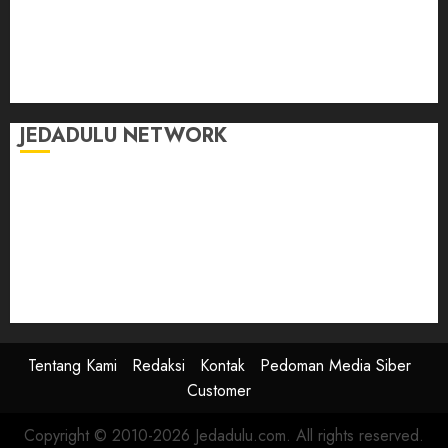
Momen
Selasar Pintar
Tontonan
Ulas Dulu
JEDADULU NETWORK
Publikasi Media
Gebrak.id
Borderjournal.id
Ruzkaindonesia.id
Motoresto.id
Sajada.id
Tentang Kami
Redaksi
Kontak
Pedoman Media Siber
Customer
Copyright © 2010-2026 Jedadulu.com. All rights reserved.