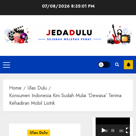
Skip
07/08/2026
8:35:02 PM
to
content
Primary
Menu
Home
Ulas Dulu
Konsumen Indonesia Kini Sudah Mulai ‘Dewasa’ Terima
Kehadiran Mobil Listrik
Pemutar
Video
00:00
05:10
Ulas Dulu