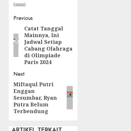
(nnn)
Post
Previous
navigation
Catat Tanggal
Previous
Mainnya, Ini
post:
Jadwal Setiap
Cabang Olahraga
di Olimpiade
Paris 2024
Next
Miftaqul Putri
Next
Enggan
post:
Sesumbar, Ryan
Putra Belum
Terbendung
ARTIKEL TERKAIT