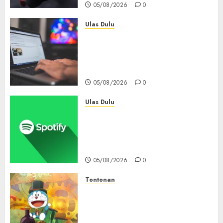
05/08/2026
0
Ulas Dulu
Ribuan Blog Blogspot
Mendadak Dihapus Google,
Blogger Hanya Punya Waktu
90 Hari Selamatkan Data
05/08/2026
0
Ulas Dulu
Spotify Tembus 300 Juta
Pelanggan Premium,
Tinggalkan Apple Music Jauh
di Belakang
05/08/2026
0
Tontonan
Bukan Mesin Waktu Biasa! Di
Film 2027, Doraemon Bawa
Nobita ke London Era Ratu