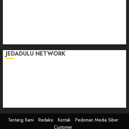
Jalan-Jalan
Kasih Sayang
Momen
Selasar Pintar
Tontonan
Ulas Dulu
JEDADULU NETWORK
Publikasi Media
Gebrak.id
Borderjournal.id
Ruzkaindonesia.id
Motoresto.id
Sajada.id
Tentang Kami
Redaksi
Kontak
Pedoman Media Siber
Customer