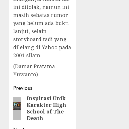
ini ditolak, namun ini
masih sebatas rumor
yang belum ada bukti
lanjut, selain
storyboard tadi yang
dilelang di Yahoo pada
2001 silam.
(Damar Pratama
Yuwanto)
Post
Previous
navigation
Inspirasi Unik
Previous
Karakter High
post:
School of The
Death