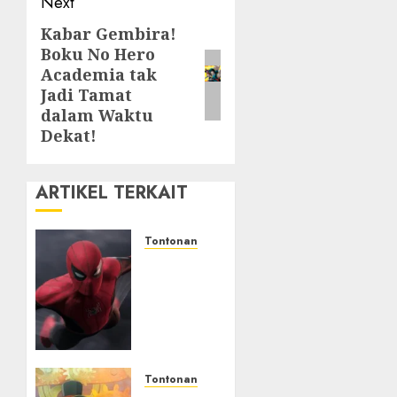
Next
Kabar Gembira!
Next
Boku No Hero
post:
Academia tak
Jadi Tamat
dalam Waktu
Dekat!
ARTIKEL TERKAIT
Tontonan
Spider-
Man:
Brand
New
Day
Tembus
Rp18,8
Tontonan