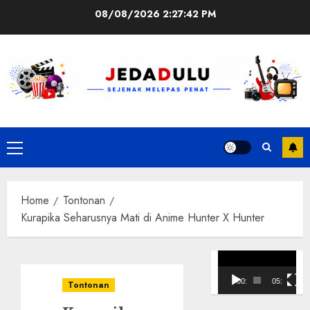
Skip
08/08/2026
2:27:43 PM
to
content
Primary
Menu
Home
Tontonan
Kurapika Seharusnya Mati di Anime Hunter X Hunter
Pemutar
Video
00:00
05:10
Tontonan