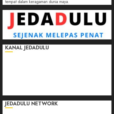
tempat dalam keragaman dunia maya.
KANAL JEDADULU
Jalan-Jalan
Kasih Sayang
Momen
Selasar Pintar
Tontonan
Ulas Dulu
JEDADULU NETWORK