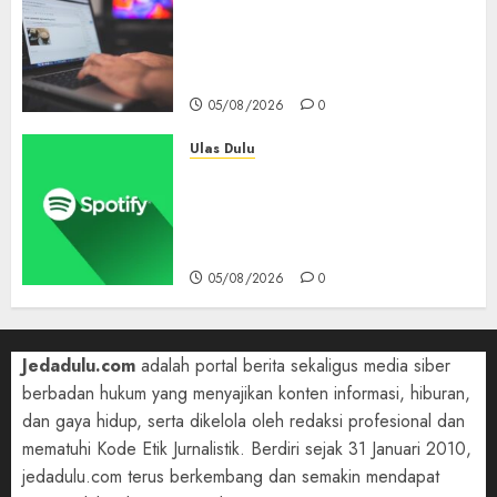
Ribuan Blog Blogspot
Mendadak Dihapus Google,
Blogger Hanya Punya Waktu
90 Hari Selamatkan Data
05/08/2026
0
Ulas Dulu
Spotify Tembus 300 Juta
Pelanggan Premium,
Tinggalkan Apple Music Jauh
di Belakang
05/08/2026
0
Jedadulu.com
adalah portal berita sekaligus media siber
berbadan hukum yang menyajikan konten informasi, hiburan,
dan gaya hidup, serta dikelola oleh redaksi profesional dan
mematuhi Kode Etik Jurnalistik. Berdiri sejak 31 Januari 2010,
jedadulu.com terus berkembang dan semakin mendapat