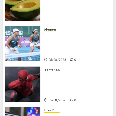
Manfaat Alpukat untuk
Jantung: Konsumsi Satu Buah
Sehari Bantu Perbaiki
Kolesterol
05/08/2026
0
Momen
Aldila Sutjiadi dan Janice Tjen
Hadapi Tantangan Berat di
WTA 1000 Toronto, Turun
dengan Pasangan Berbeda
05/08/2026
0
Tontonan
Spider-Man: Brand New Day
Tembus Rp18,8 Triliun dalam
6 Hari, Pecahkan Deretan
Rekor Film Box Office Dunia
05/08/2026
0
Ulas Dulu