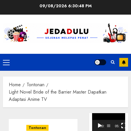
Skip
09/08/2026
6:30:49 PM
to
content
Primary
Menu
Home
Tontonan
Light Novel Bride of the Barrier Master Dapatkan
Adaptasi Anime TV
Pemutar
Video
00:00
05:10
Tontonan