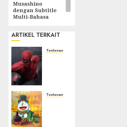
Musashino
dengan Subtitle
Multi-Bahasa
ARTIKEL TERKAIT
Tontonan
Spider-
Man:
Brand
New
Day
Tembus
Rp18,8
Tontonan
Triliun
Bukan
dalam
Mesin
6 Hari,
Waktu
Pecahkan
Biasa!
Deretan
Di Film