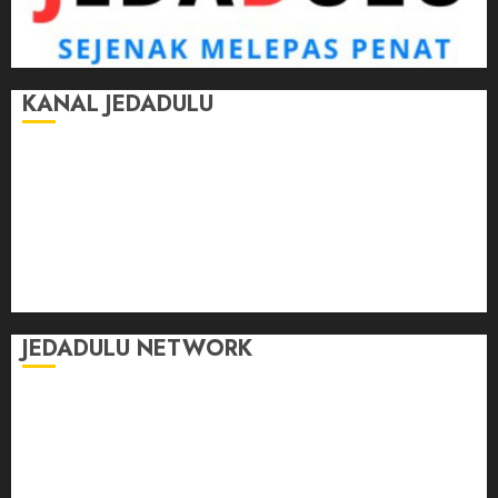
KANAL JEDADULU
Jalan-Jalan
Kasih Sayang
Momen
Selasar Pintar
Tontonan
Ulas Dulu
JEDADULU NETWORK
Publikasi Media
Gebrak.id
Borderjournal.id
Ruzkaindonesia.id