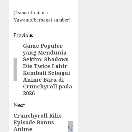
(Damar Pratama
Yuwanto/berbagai sumber)
Post
Previous
navigation
Game Populer
Previous
yang Mendunia
post:
Sekiro: Shadows
Die Twice Lahir
Kembali Sebagai
Anime Baru di
Crunchyroll pada
2026
Next
Crunchyroll Rilis
Next
Episode Bonus
post:
Anime