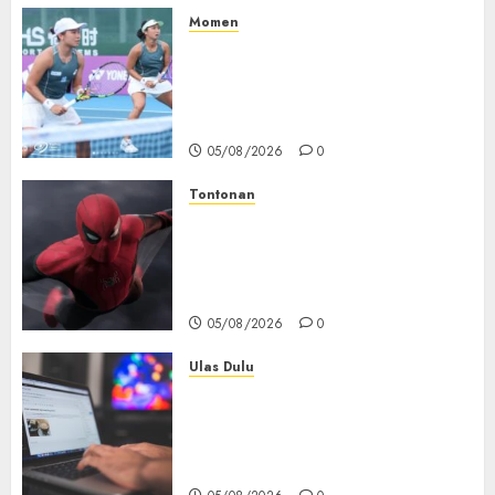
05/08/2026
0
Momen
Aldila Sutjiadi dan Janice Tjen
Hadapi Tantangan Berat di
WTA 1000 Toronto, Turun
dengan Pasangan Berbeda
05/08/2026
0
Tontonan
Spider-Man: Brand New Day
Tembus Rp18,8 Triliun dalam
6 Hari, Pecahkan Deretan
Rekor Film Box Office Dunia
05/08/2026
0
Ulas Dulu
Ribuan Blog Blogspot
Mendadak Dihapus Google,
Blogger Hanya Punya Waktu
90 Hari Selamatkan Data