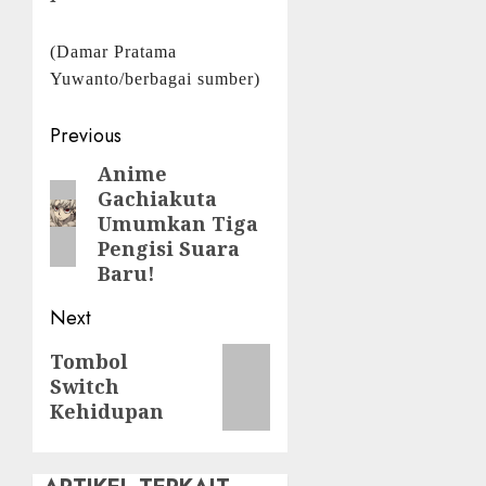
(Damar Pratama
Yuwanto/berbagai sumber)
Post
Previous
navigation
Anime
Previous
Gachiakuta
post:
Umumkan Tiga
Pengisi Suara
Baru!
Next
Next
Tombol
Switch
post:
Kehidupan