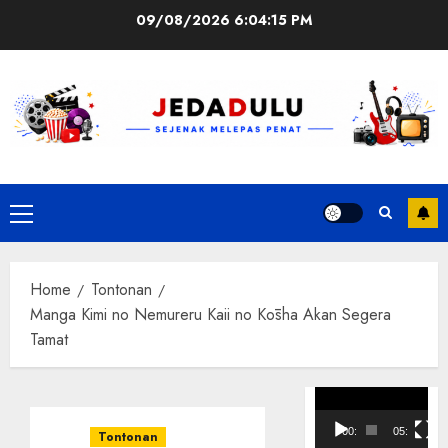
Skip
09/08/2026
6:04:16 PM
to
content
Primary
Menu
Home
Tontonan
Manga Kimi no Nemureru Kaii no Kōsha Akan Segera
Tamat
Pemutar
Video
00:00
05:10
Tontonan