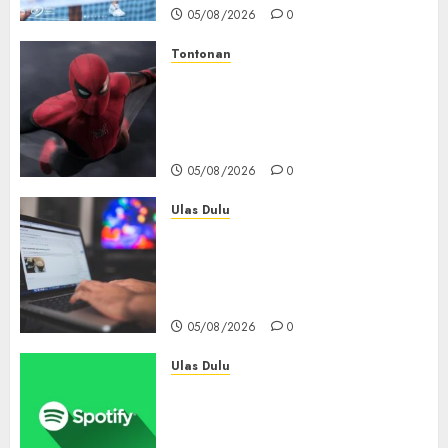
05/08/2026
0
Tontonan
Spider-Man: Brand New Day
Tembus Rp18,8 Triliun dalam
6 Hari, Pecahkan Deretan
Rekor Film Box Office Dunia
05/08/2026
0
Ulas Dulu
Ribuan Blog Blogspot
Mendadak Dihapus Google,
Blogger Hanya Punya Waktu
90 Hari Selamatkan Data
05/08/2026
0
Ulas Dulu
Spotify Tembus 300 Juta
Pelanggan Premium,
Tinggalkan Apple Music Jauh