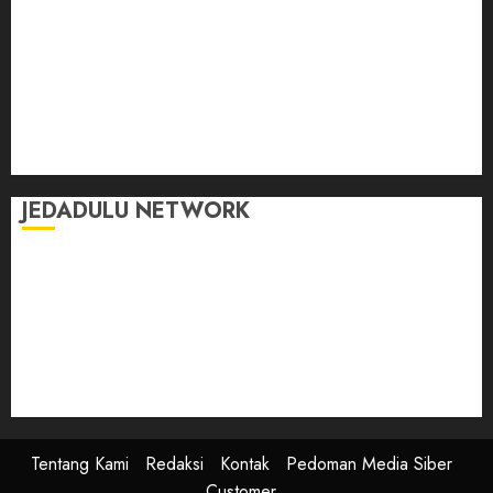
Jalan-Jalan
Kasih Sayang
Momen
Selasar Pintar
Tontonan
Ulas Dulu
JEDADULU NETWORK
Publikasi Media
Gebrak.id
Borderjournal.id
Ruzkaindonesia.id
Motoresto.id
Sajada.id
Tentang Kami
Redaksi
Kontak
Pedoman Media Siber
Customer