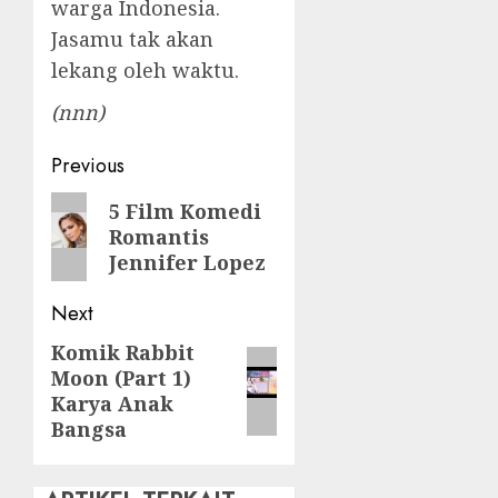
warga Indonesia.
Jasamu tak akan
lekang oleh waktu.
(nnn)
Post
Previous
navigation
Previous
5 Film Komedi
Romantis
post:
Jennifer Lopez
Next
Komik Rabbit
Next
Moon (Part 1)
post:
Karya Anak
Bangsa