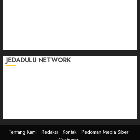
Jalan-Jalan
Kasih Sayang
Momen
Selasar Pintar
Tontonan
Ulas Dulu
JEDADULU NETWORK
Publikasi Media
Gebrak.id
Borderjournal.id
Ruzkaindonesia.id
Motoresto.id
Sajada.id
Tentang Kami
Redaksi
Kontak
Pedoman Media Siber
Customer