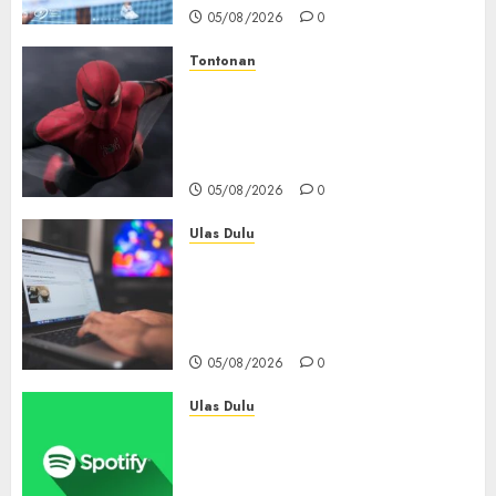
05/08/2026
0
Tontonan
Spider-Man: Brand New Day
Tembus Rp18,8 Triliun dalam
6 Hari, Pecahkan Deretan
Rekor Film Box Office Dunia
05/08/2026
0
Ulas Dulu
Ribuan Blog Blogspot
Mendadak Dihapus Google,
Blogger Hanya Punya Waktu
90 Hari Selamatkan Data
05/08/2026
0
Ulas Dulu
Spotify Tembus 300 Juta
Pelanggan Premium,
Tinggalkan Apple Music Jauh