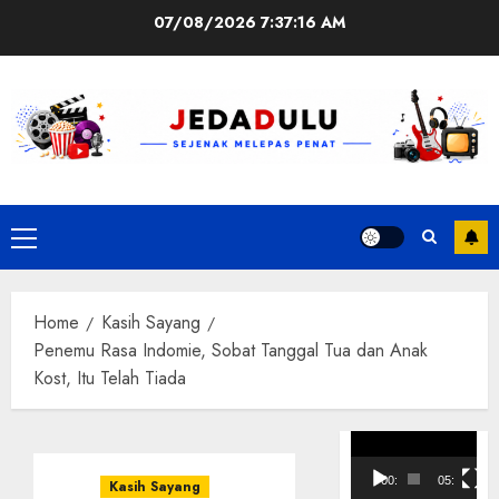
Skip
07/08/2026
7:37:17 AM
to
content
Primary
Menu
Home
Kasih Sayang
Penemu Rasa Indomie, Sobat Tanggal Tua dan Anak
Kost, Itu Telah Tiada
Pemutar
Video
00:00
05:10
Kasih Sayang