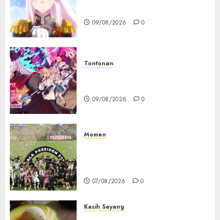
Resmi Diumumkan
09/08/2026
0
Tontonan
Destiny Unchain Online Resmi
Dapat Adaptasi Anime TV
09/08/2026
0
Momen
Daftar Juara Piala Presiden
2015-2026, Persebaya Akhiri
Dominasi Arema FC
07/08/2026
0
Kasih Sayang
Studi Terbaru Ungkap