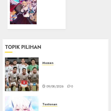
Unchain
Online
Resmi
Dapat
Adaptasi
Anime
TV
TOPIK PILIHAN
09/08/2026
0
Momen
Indonesia Gagal ke Semifinal
Piala AFF, PSSI Kembali Bicara
Evaluasi
09/08/2026
0
Tontonan
Chained Soldier Season 3