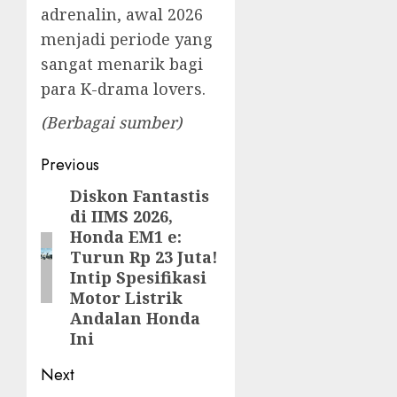
adrenalin, awal 2026
menjadi periode yang
sangat menarik bagi
para K-drama lovers.
(Berbagai sumber)
Post
Previous
navigation
Diskon Fantastis
Previous
di IIMS 2026,
post:
Honda EM1 e:
Turun Rp 23 Juta!
Intip Spesifikasi
Motor Listrik
Andalan Honda
Ini
Next