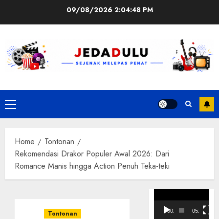
Skip
09/08/2026
2:04:49 PM
to
content
Primary
Menu
Home
Tontonan
Rekomendasi Drakor Populer Awal 2026: Dari
Romance Manis hingga Action Penuh Teka-teki
Pemutar
Video
00:00
05:10
Tontonan