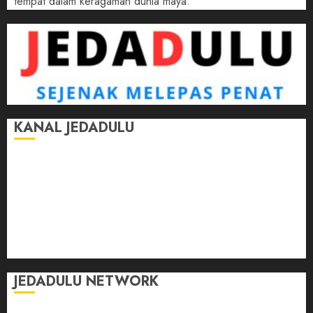
tempat dalam keragaman dunia maya.
KANAL JEDADULU
Jalan-Jalan
Kasih Sayang
Momen
Selasar Pintar
Tontonan
Ulas Dulu
JEDADULU NETWORK