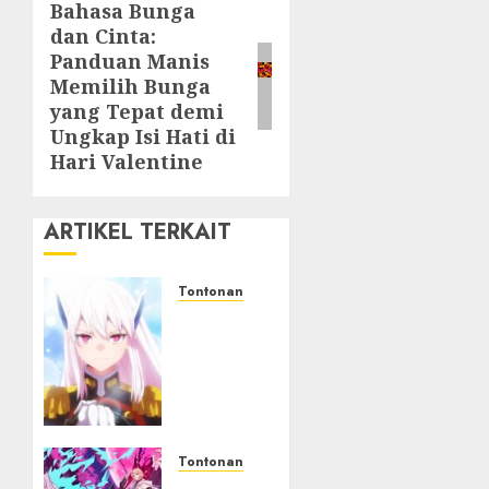
Bahasa Bunga
Next
dan Cinta:
post:
Panduan Manis
Memilih Bunga
yang Tepat demi
Ungkap Isi Hati di
Hari Valentine
ARTIKEL TERKAIT
Tontonan
Chained
Soldier
Season
3 Resmi
Diumumkan
Tontonan
09/08/2026
0
Destiny