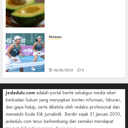
Manfaat Alpukat untuk
Jantung: Konsumsi Satu Buah
Sehari Bantu Perbaiki
Kolesterol
05/08/2026
0
Momen
Aldila Sutjiadi dan Janice Tjen
Hadapi Tantangan Berat di
WTA 1000 Toronto, Turun
dengan Pasangan Berbeda
05/08/2026
0
Jedadulu.com
adalah portal berita sekaligus media siber
berbadan hukum yang menyajikan konten informasi, hiburan,
dan gaya hidup, serta dikelola oleh redaksi profesional dan
mematuhi Kode Etik Jurnalistik. Berdiri sejak 31 Januari 2010,
jedadulu.com terus berkembang dan semakin mendapat