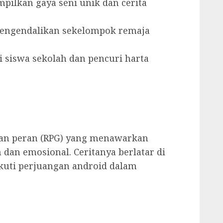
ilkan gaya seni unik dan cerita
engendalikan sekelompok remaja
 siswa sekolah dan pencuri harta
an peran (RPG) yang menawarkan
an emosional. Ceritanya berlatar di
kuti perjuangan android dalam