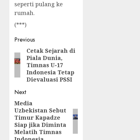
seperti pulang ke
rumah.
(***)
Post
Previous
navigation
Cetak Sejarah di
Previous
Piala Dunia,
post:
Timnas U-17
Indonesia Tetap
Dievaluasi PSSI
Next
Media
Next
Uzbekistan Sebut
post:
Timur Kapadze
Siap jika Diminta
Melatih Timnas
Indonesia