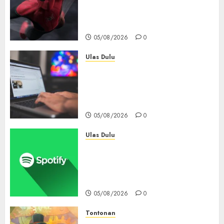
Tembus Rp18,8 Triliun dalam
6 Hari, Pecahkan Deretan
Rekor Film Box Office Dunia
05/08/2026
0
Ulas Dulu
Ribuan Blog Blogspot
Mendadak Dihapus Google,
Blogger Hanya Punya Waktu
90 Hari Selamatkan Data
05/08/2026
0
Ulas Dulu
Spotify Tembus 300 Juta
Pelanggan Premium,
Tinggalkan Apple Music Jauh
di Belakang
05/08/2026
0
Tontonan