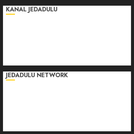
KANAL JEDADULU
Jalan-Jalan
Kasih Sayang
Momen
Selasar Pintar
Tontonan
Ulas Dulu
JEDADULU NETWORK
Publikasi Media
Gebrak.id
Borderjournal.id
Ruzkaindonesia.id
Motoresto.id
Sajada.id