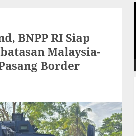
P
V
nd, BNPP RI Siap
rbatasan Malaysia-
 Pasang Border