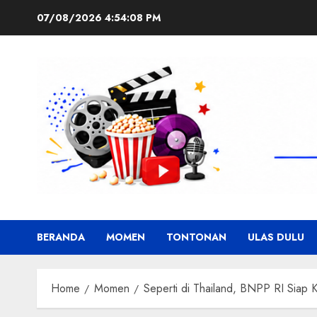
Skip
07/08/2026
4:54:09 PM
to
content
BERANDA
MOMEN
TONTONAN
ULAS DULU
Home
Momen
Seperti di Thailand, BNPP RI Siap K