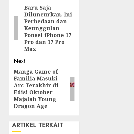
navigation
Baru Saja
Previous
Diluncurkan, Ini
post:
Perbedaan dan
Keunggulan
Ponsel iPhone 17
Pro dan 17 Pro
Max
Next
Manga Game of
Next
Familia Masuki
post:
Arc Terakhir di
Edisi Oktober
Majalah Young
Dragon Age
ARTIKEL TERKAIT