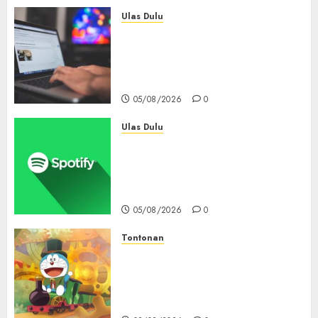
Ulas Dulu
Ribuan Blog Blogspot
Mendadak Dihapus Google,
Blogger Hanya Punya Waktu
90 Hari Selamatkan Data
05/08/2026
0
Ulas Dulu
Spotify Tembus 300 Juta
Pelanggan Premium,
Tinggalkan Apple Music Jauh
di Belakang
05/08/2026
0
Tontonan
Bukan Mesin Waktu Biasa! Di
Film 2027, Doraemon Bawa
Nobita ke London Era Ratu
Victoria