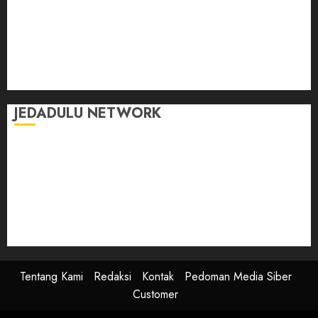
Kasih Sayang
Momen
Selasar Pintar
Tontonan
Ulas Dulu
JEDADULU NETWORK
Publikasi Media
Gebrak.id
Borderjournal.id
Ruzkaindonesia.id
Motoresto.id
Sajada.id
Tentang Kami
Redaksi
Kontak
Pedoman Media Siber
Customer