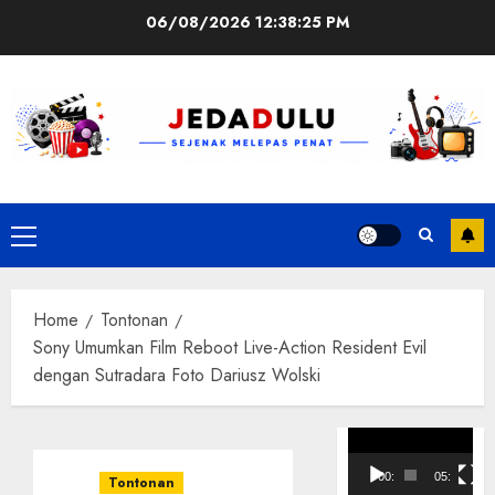
Skip
06/08/2026
12:38:26 PM
to
content
Primary
Menu
Home
Tontonan
Sony Umumkan Film Reboot Live-Action Resident Evil
dengan Sutradara Foto Dariusz Wolski
Pemutar
Video
00:00
05:10
Tontonan