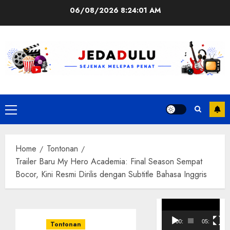
Skip
06/08/2026
8:24:02 AM
to
content
Primary
Menu
Home
Tontonan
Trailer Baru My Hero Academia: Final Season Sempat
Bocor, Kini Resmi Dirilis dengan Subtitle Bahasa Inggris
Pemutar
Video
00:00
05:10
Tontonan