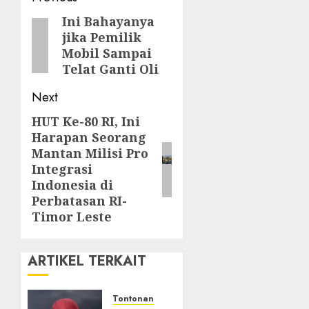
navigation
Ini Bahayanya
Previous
jika Pemilik
post:
Mobil Sampai
Telat Ganti Oli
Next
HUT Ke-80 RI, Ini
Next
Harapan Seorang
post:
Mantan Milisi Pro
Integrasi
Indonesia di
Perbatasan RI-
Timor Leste
ARTIKEL TERKAIT
Tontonan