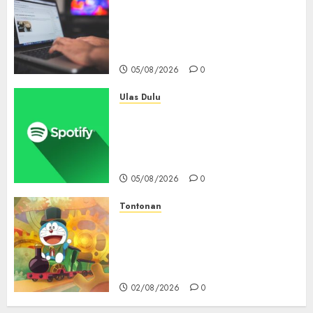
Ribuan Blog Blogspot
Mendadak Dihapus Google,
Blogger Hanya Punya Waktu
90 Hari Selamatkan Data
05/08/2026
0
Ulas Dulu
Spotify Tembus 300 Juta
Pelanggan Premium,
Tinggalkan Apple Music Jauh
di Belakang
05/08/2026
0
Tontonan
Bukan Mesin Waktu Biasa! Di
Film 2027, Doraemon Bawa
Nobita ke London Era Ratu
Victoria
02/08/2026
0