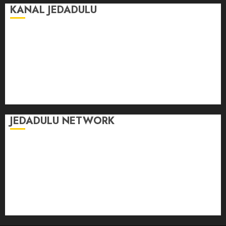
KANAL JEDADULU
Jalan-Jalan
Kasih Sayang
Momen
Selasar Pintar
Tontonan
Ulas Dulu
JEDADULU NETWORK
Publikasi Media
Gebrak.id
Borderjournal.id
Ruzkaindonesia.id
Motoresto.id
Sajada.id