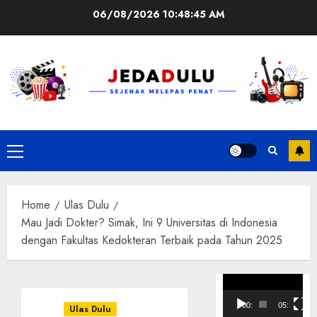
Skip
06/08/2026
10:48:45 AM
to
content
Primary
Menu
Home
Ulas Dulu
Mau Jadi Dokter? Simak, Ini 9 Universitas di Indonesia
dengan Fakultas Kedokteran Terbaik pada Tahun 2025
Pemutar
Video
00:00
05:10
Ulas Dulu