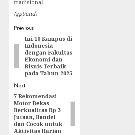
tradisional.
(gpt/end)
Post
Previous
navigation
Ini 10 Kampus di
Previous
Indonesia
post:
dengan Fakultas
Ekonomi dan
Bisnis Terbaik
pada Tahun 2025
Next
7 Rekomendasi
Next
Motor Bekas
post:
Berkualitas Rp 3
Jutaan, Bandel
dan Cocok untuk
Aktivitas Harian