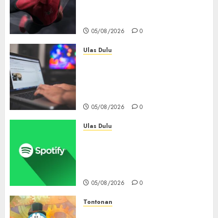
6 Hari, Pecahkan Deretan
Rekor Film Box Office Dunia
05/08/2026
0
Ulas Dulu
Ribuan Blog Blogspot
Mendadak Dihapus Google,
Blogger Hanya Punya Waktu
90 Hari Selamatkan Data
05/08/2026
0
Ulas Dulu
Spotify Tembus 300 Juta
Pelanggan Premium,
Tinggalkan Apple Music Jauh
di Belakang
05/08/2026
0
Tontonan
Bukan Mesin Waktu Biasa! Di