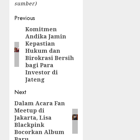
sumber)
Post
Previous
navigation
Komitmen
Previous
Andika Jamin
post:
Kepastian
Hukum dan
Birokrasi Bersih
bagi Para
Investor di
Jateng
Next
Dalam Acara Fan
Next
Meetup di
post:
Jakarta, Lisa
Blackpink
Bocorkan Album
Baru