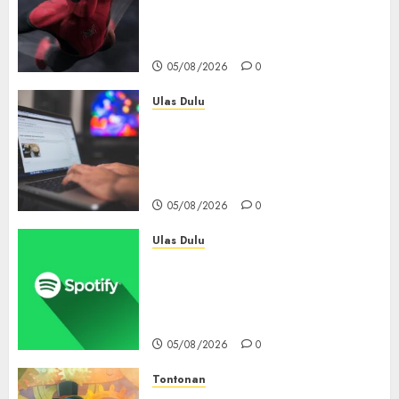
Tembus Rp18,8 Triliun dalam
6 Hari, Pecahkan Deretan
Rekor Film Box Office Dunia
05/08/2026
0
Ulas Dulu
Ribuan Blog Blogspot
Mendadak Dihapus Google,
Blogger Hanya Punya Waktu
90 Hari Selamatkan Data
05/08/2026
0
Ulas Dulu
Spotify Tembus 300 Juta
Pelanggan Premium,
Tinggalkan Apple Music Jauh
di Belakang
05/08/2026
0
Tontonan