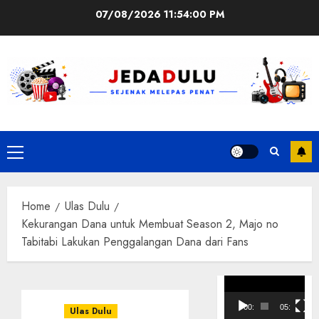
Skip
07/08/2026
11:54:00 PM
to
content
Primary
Menu
Home
Ulas Dulu
Kekurangan Dana untuk Membuat Season 2, Majo no
Tabitabi Lakukan Penggalangan Dana dari Fans
Pemutar
Video
00:00
05:10
Ulas Dulu