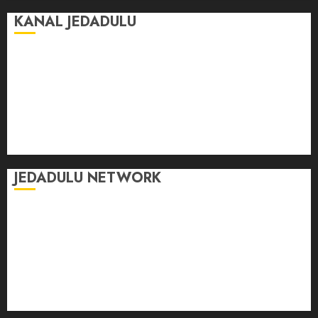
KANAL JEDADULU
Jalan-Jalan
Kasih Sayang
Momen
Selasar Pintar
Tontonan
Ulas Dulu
JEDADULU NETWORK
Publikasi Media
Gebrak.id
Borderjournal.id
Ruzkaindonesia.id
Motoresto.id
Sajada.id