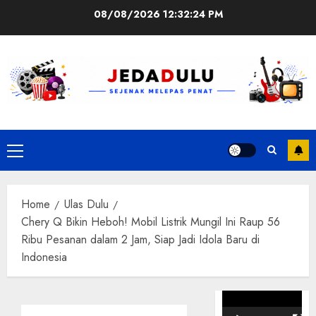
Skip
08/08/2026
12:32:25 PM
to
content
Primary
Menu
Home
Ulas Dulu
Chery Q Bikin Heboh! Mobil Listrik Mungil Ini Raup 56
Ribu Pesanan dalam 2 Jam, Siap Jadi Idola Baru di
Indonesia
Pemutar