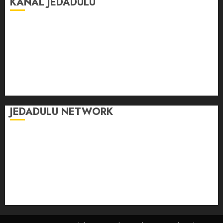
KANAL JEDADULU
Jalan-Jalan
Kasih Sayang
Momen
Selasar Pintar
Tontonan
Ulas Dulu
JEDADULU NETWORK
Publikasi Media
Gebrak.id
Borderjournal.id
Ruzkaindonesia.id
Motoresto.id
Sajada.id