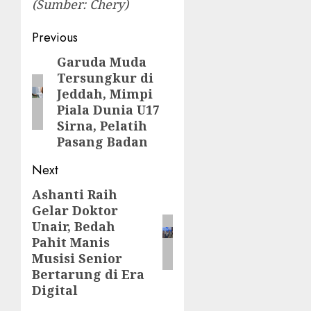
(Sumber: Chery)
Post
Previous
navigation
Garuda Muda
Previous
Tersungkur di
post:
Jeddah, Mimpi
Piala Dunia U17
Sirna, Pelatih
Pasang Badan
Next
Ashanti Raih
Next
Gelar Doktor
post:
Unair, Bedah
Pahit Manis
Musisi Senior
Bertarung di Era
Digital