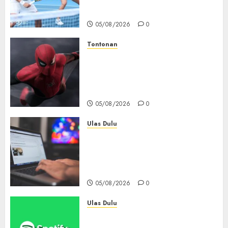
dengan Pasangan Berbeda
05/08/2026
0
Tontonan
Spider-Man: Brand New Day
Tembus Rp18,8 Triliun dalam
6 Hari, Pecahkan Deretan
Rekor Film Box Office Dunia
05/08/2026
0
Ulas Dulu
Ribuan Blog Blogspot
Mendadak Dihapus Google,
Blogger Hanya Punya Waktu
90 Hari Selamatkan Data
05/08/2026
0
Ulas Dulu
Spotify Tembus 300 Juta
Pelanggan Premium,