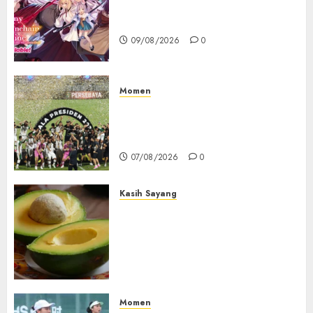
Destiny Unchain Online Resmi
Dapat Adaptasi Anime TV
09/08/2026
0
Momen
Daftar Juara Piala Presiden
2015-2026, Persebaya Akhiri
Dominasi Arema FC
07/08/2026
0
Kasih Sayang
Studi Terbaru Ungkap
Manfaat Alpukat untuk
Jantung: Konsumsi Satu Buah
Sehari Bantu Perbaiki
Kolesterol
05/08/2026
0
Momen