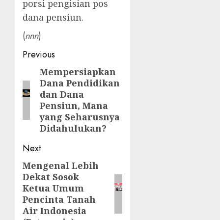
porsi pengisian pos
dana pensiun.
(
nnn
)
Post
Previous
navigation
Mempersiapkan
Previous
Dana Pendidikan
post:
dan Dana
Pensiun, Mana
yang Seharusnya
Didahulukan?
Next
Mengenal Lebih
Next
Dekat Sosok
post:
Ketua Umum
Pencinta Tanah
Air Indonesia