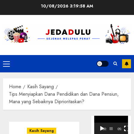
Skip
10/08/2026
3:19:58 AM
to
content
Primary
Menu
Home
Kasih Sayang
Tips Menyiapkan Dana Pendidikan dan Dana Pensiun,
Mana yang Sebaiknya Diprioritaskan?
Pemutar
Video
00:00
05:10
Kasih Sayang