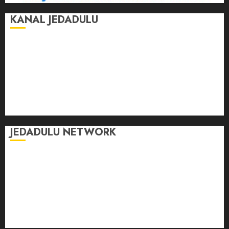
KANAL JEDADULU
Jalan-Jalan
Kasih Sayang
Momen
Selasar Pintar
Tontonan
Ulas Dulu
JEDADULU NETWORK
Publikasi Media
Gebrak.id
Borderjournal.id
Ruzkaindonesia.id
Motoresto.id
Sajada.id