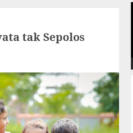
P
V
ata tak Sepolos