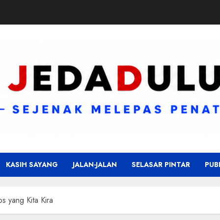
KASIH SAYANG
JALAN-JALAN
SELASAR PINTAR
PUB
s yang Kita Kira