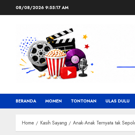
Skip
08/08/2026
9:55:19 AM
to
content
BERANDA
MOMEN
TONTONAN
ULAS DULU
Home
Kasih Sayang
Anak-Anak Ternyata tak Sepolo